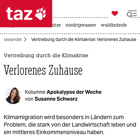

taz zahl ich
krieg in der ukraine
hitze
niedrigwasser
waldbrände

taz zahl ich
limawandel
Vertreibung durch die Klimakrise: Verlorenes Zuhause
taz zahl ich
themen
Vertreibung durch die Klimakrise
Verlorenes Zuhause
politik
öko
Kolumne
Apokalypse der Woche
gesellschaft
von
Susanne Schwarz
kultur
Klimamigration wird besonders in Ländern zum
Problem, die stark von der Landwirtschaft leben und
sport
ein mittleres Einkommensniveau haben.