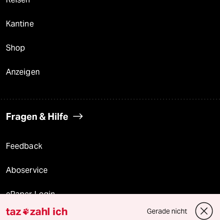
Kantine
Shop
Anzeigen
Fragen & Hilfe
Feedback
Aboservice
ePaper Login
taz
zahl ich
Gerade nicht

Downloads für Abonnierende