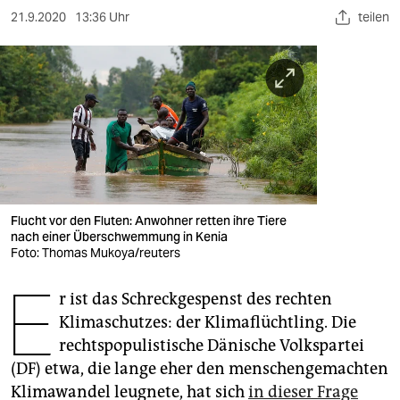
berlin
21.9.2020
13:36 Uhr
teilen
nord
wahrheit
verlag
verlag
veranstaltungen
Flucht vor den Fluten: Anwohner retten ihre Tiere
shop
nach einer Überschwemmung in Kenia
Foto: Thomas Mukoya/reuters
fragen & hilfe
E
unterstützen
r ist das Schreckgespenst des rechten
Klimaschutzes: der Klimaflüchtling. Die
abo
rechtspopulistische Dänische Volkspartei
(DF) etwa, die lange eher den menschengemachten
genossenschaft
Klimawandel leugnete, hat sich
in dieser Frage