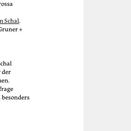
rossa
m Schal
.
 Gruner +
Schal
 der
men.
frage
ja besonders