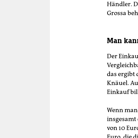
Händler. D
Grossa beha
Man kann
Der Einkau
Vergleichb
das ergibt
Knäuel. Au
Einkauf bil
Wenn man m
insgesamt 
von 10 Eur
Euro, die d