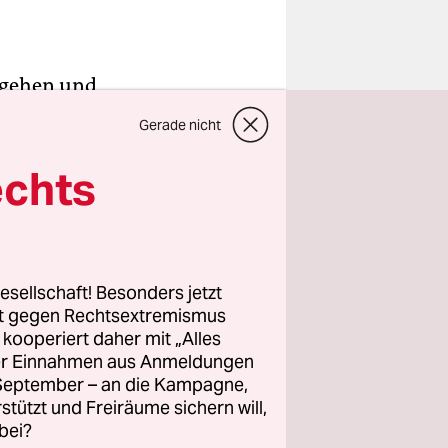
ufgehen und
 ihre
Gerade nicht
lich für
das
echts
it der
hrem
esellschaft! Besonders jetzt
rt gegen Rechtsextremismus
nnen werben
z kooperiert daher mit „Alles
r Bjarne
ller Einnahmen aus Anmeldungen
Ponte. Mit
. September – an die Kampagne,
Aktion
rstützt und Freiräume sichern will,
bei?
e Hilfe,