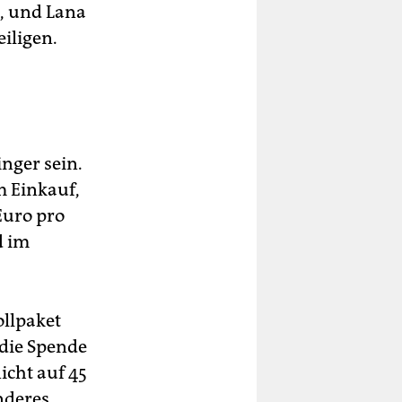
n, und Lana
eiligen.
nger sein.
m Einkauf,
Euro pro
d im
ollpaket
die Spende
icht auf 45
nderes