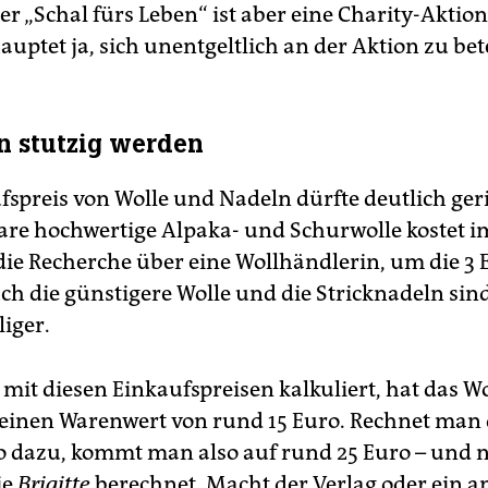
er „Schal fürs Leben“ ist aber eine Charity-Aktio
uptet ja, sich unentgeltlich an der Aktion zu bet
 stutzig werden
fspreis von Wolle und Nadeln dürfte deutlich geri
are hochwertige Alpaka- und Schurwolle kostet i
 die Recherche über eine Wollhändlerin, um die 3 
ch die günstigere Wolle und die Stricknadeln sin
liger.
it diesen Einkaufspreisen kalkuliert, hat das W
einen Warenwert von rund 15 Euro. Rechnet man 
o dazu, kommt man also auf rund 25 Euro – und n
ie
Brigitte
berechnet. Macht der Verlag oder ein a