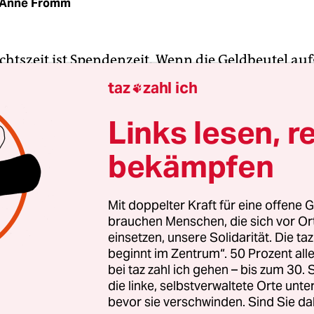
Anne Fromm
htszeit ist Spendenzeit. Wenn die Geldbeutel a
ahr zu Ende geht, platzieren Hilfsorganisa­tio­nen
taz
zahl ich

 prominent. Seit 2014 sammelt auch
Brigitte
jähr
n Zweck: Mit dem „Schal fürs Leben“ unterstützt 
Links lesen, r
azin aus dem Verlag Gruner + Jahr zusammen m
bekämpfen
on Save the Children Kinder in Syrien.
ne Million Euro hat die Aktion laut
Brigitte
seit i
Mit doppelter Kraft für eine offene G
brauchen Menschen, die sich vor O
 Syrien eingebracht. Prominente und PolitikerI
einsetzen, unsere Solidarität. Die ta
al, in diesem Jahr beispielsweise der Schauspiele
beginnt im Zentrum“. 50 Prozent a
die ehemalige Chefanklägerin der UN, Carla del 
bei taz zahl ich gehen – bis zum 30
e
-Ausgabe, die Ende Oktober erschien, wurde die 
die linke, selbstverwaltete Orte unte
bevor sie verschwinden. Sind Sie da
eder gestartet. „Die Kinder brauchen weiter unser