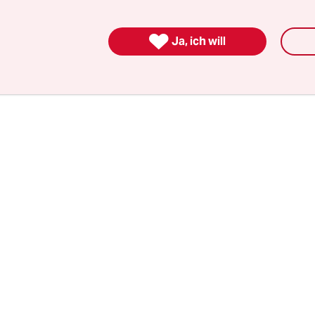
 Gewalt, Hunger, Kinderarbeit und Respektlosigke
heißt es da.

Ja, ich will