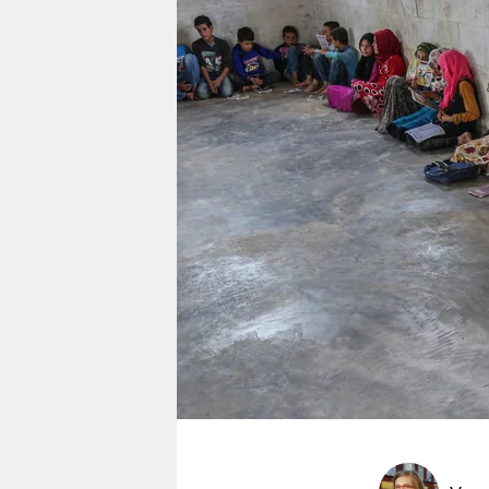
berlin
nord
wahrheit
verlag
verlag
veranstaltungen
shop
fragen & hilfe
unterstützen
abo
genossenschaft