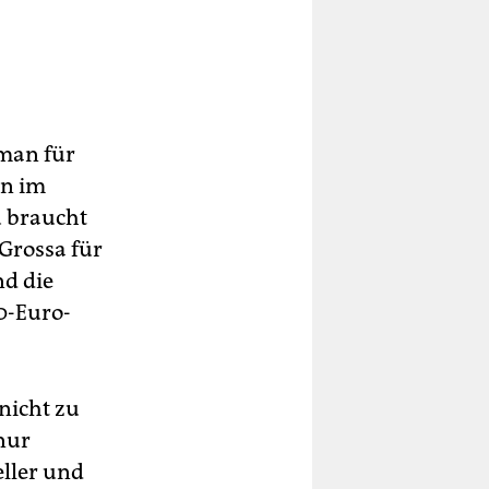
man für
en im
u braucht
 Grossa für
nd die
0-Euro-
nicht zu
nur
ller und