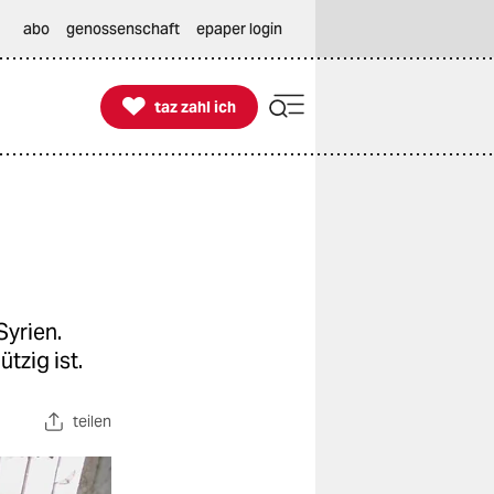
abo
genossenschaft
epaper login

taz zahl ich
taz zahl ich
Syrien.
tzig ist.
teilen