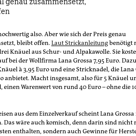
al genau zusammensetzt,
fen
hochwertig also. Aber wie sich der Preis genau
tzt, bleibt offen.
Laut Strickanleitung
benötigt 
drei Knäuel aus Schur- und Alpakawolle. Sie kost
auf bei der Wollfirma Lana Grossa 7,95 Euro. Daz
näuel à 3,95 Euro und eine Stricknadel, die Lana
ro anbietet. Macht insgesamt, also für 5 Knäuel u
l, einen Warenwert von rund 40 Euro – ohne die 1
eisen aus dem Einzelverkauf scheint Lana Grossa 
n. Das wäre auch komisch, denn darin sind nicht 
sten enthalten, sondern auch Gewinne für Herste