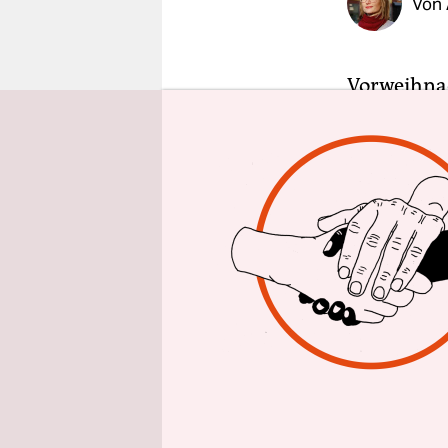
Von
epaper login
Vorweihnac
das Steuerj
Kampagnen
einen gute
Frauenmag
Organisati
Mehr als ei
Beginn für
für den Sch
Mädel und 
der
Brigitt
kürzlich wi