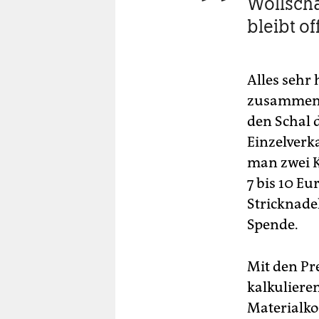
Wollsch
bleibt of
Alles sehr 
zusammense
den Schal 
Einzelverk
man zwei K
7 bis 10 Eu
Stricknade
Spende.
Mit den Pr
kalkuliere
Materialko