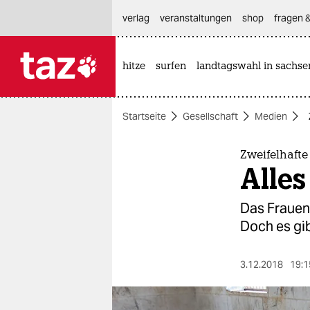
hautnavigation anspringen
hauptinhalt anspringen
footer anspringen
verlag
veranstaltungen
shop
fragen &
hitze
surfen
landtagswahl in sachse

taz zahl ich
taz zahl ich
Startseite
Gesellschaft
Medien
themen
politik
Zweifelhafte
Alles
öko
Das Frauenm
gesellschaft
Doch es gib
kultur
3.12.2018
19:1
sport