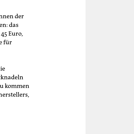
innen der
en: das
 45 Euro,
e für
ie
icknadeln
nzu kommen
erstellers,