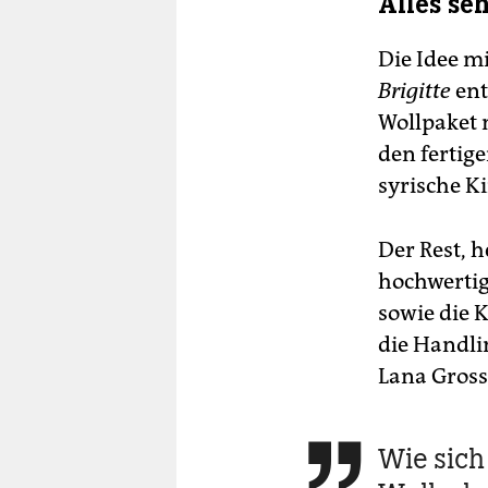
Alles se
Die Idee m
Brigitte
ent
Wollpaket 
den fertige
syrische K
Der Rest, h
hochwertig
sowie die 
die Handlin
Lana Gross
Wie sich 
