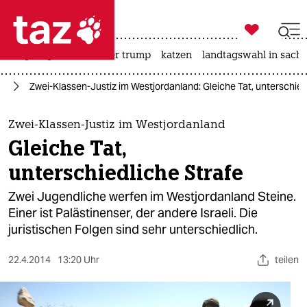

taz zahl ich
bergsteigen
usa unter trump
katzen
landtagswahl in sachs

taz zahl ich
kt
Zwei-Klassen-Justiz im Westjordanland: Gleiche Tat, unterschied
taz zahl ich
themen
Zwei-Klassen-Justiz im Westjordanland
Gleiche Tat,
politik
unterschiedliche Strafe
öko
Zwei Jugendliche werfen im Westjordanland Steine.
Einer ist Palästinenser, der andere Israeli. Die
gesellschaft
juristischen Folgen sind sehr unterschiedlich.
kultur
22.4.2014
13:20 Uhr
teilen
sport