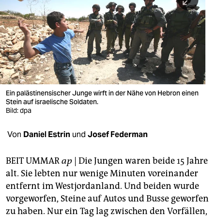
berlin
nord
wahrheit
verlag
verlag
Ein palästinensischer Junge wirft in der Nähe von Hebron einen
Stein auf israelische Soldaten.
veranstaltungen
Bild: dpa
shop
Von
Daniel Estrin
und
Josef Federman
fragen & hilfe
unterstützen
BEIT UMMAR
ap
| Die Jungen waren beide 15 Jahre
alt. Sie lebten nur wenige Minuten voreinander
abo
entfernt im Westjordanland. Und beiden wurde
vorgeworfen, Steine auf Autos und Busse geworfen
genossenschaft
zu haben. Nur ein Tag lag zwischen den Vorfällen,