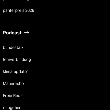
panterpreis 2026
Podcast
bundestalk
fernverbindung
klima update°
Mauerecho
Freie Rede
reingehen