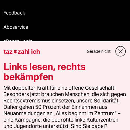
Feedback
Aboservice
ePaper Login
taz
zahl ich
Gerade nicht

Downloads für Abonnierende
Links lesen, rechts
bekämpfen
© 2026 taz Verlags und Vertriebs GmbH
Mit doppelter Kraft für eine offene Gesellschaft!
Alle Rechte vorbehalten. Bei rechtlichen Fragen oder für Genehmigungen
wenden Sie sich bitte an
lizenzen@taz.de
Besonders jetzt brauchen Menschen, die sich gegen
Rechtsextremismus einsetzen, unsere Solidarität.
Daher gehen 50 Prozent der Einnahmen aus
Feedback
Redaktionsstatut
Kommune-Richtlinien
KI-
Neuanmeldungen an „Alles beginnt im Zentrum“ –
eine Kampagne, die bedrohte linke Kulturzentren
Leitlinie
Informant
Datenschutz
Impressum
AGB
und Jugendorte unterstützt. Sind Sie dabei?