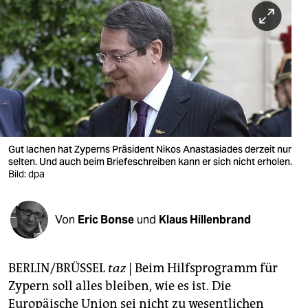
berlin
nord
wahrheit
verlag
verlag
veranstaltungen
Gut lachen hat Zyperns Präsident Nikos Anastasiades derzeit nur
selten. Und auch beim Briefeschreiben kann er sich nicht erholen.
shop
Bild: dpa
fragen & hilfe
Von
Eric Bonse
und
Klaus Hillenbrand
unterstützen
abo
BERLIN/BRÜSSEL
taz
|
Beim Hilfsprogramm für
genossenschaft
Zypern soll alles bleiben, wie es ist. Die
Europäische Union sei nicht zu wesentlichen