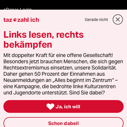
ePaper Login
taz
zahl ich
Gerade nicht

Downloads für Abonnierende
Links lesen, rechts
bekämpfen
© 2026 taz Verlags und Vertriebs GmbH
Mit doppelter Kraft für eine offene Gesellschaft!
Alle Rechte vorbehalten. Bei rechtlichen Fragen oder für Genehmigungen
wenden Sie sich bitte an
lizenzen@taz.de
Besonders jetzt brauchen Menschen, die sich gegen
Rechtsextremismus einsetzen, unsere Solidarität.
Daher gehen 50 Prozent der Einnahmen aus
Feedback
Redaktionsstatut
Kommune-Richtlinien
KI-
Neuanmeldungen an „Alles beginnt im Zentrum“ –
eine Kampagne, die bedrohte linke Kulturzentren
Leitlinie
Informant
Datenschutz
Impressum
AGB
und Jugendorte unterstützt. Sind Sie dabei?
Seitenwende
Einwilligungen widerrufen (Ads)

Ja, ich will
Schon dabei!