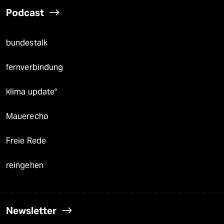
Podcast
bundestalk
fernverbindung
klima update°
Mauerecho
Freie Rede
reingehen
Newsletter