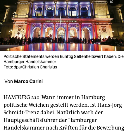
berlin
nord
wahrheit
verlag
verlag
Politische Statements werden künftig Seltenheitswert haben: Die
Hamburger Handelskammer
veranstaltungen
Foto: dpa/Christian Charisius
shop
Von
Marco Carini
fragen & hilfe
unterstützen
HAMBURG
taz
|Wann immer in Hamburg
politische Weichen gestellt werden, ist Hans-Jörg
abo
Schmidt-Trenz dabei. Natürlich warb der
Hauptgeschäftsführer der Hamburger
genossenschaft
Handelskammer nach Kräften für die Bewerbung