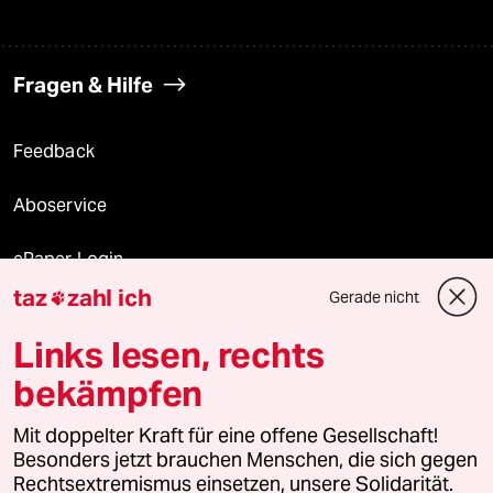
Fragen & Hilfe
Feedback
Aboservice
ePaper Login
taz
zahl ich
Gerade nicht

Downloads für Abonnierende
Links lesen, rechts
bekämpfen
© 2026 taz Verlags und Vertriebs GmbH
Alle Rechte vorbehalten. Bei rechtlichen Fragen oder für Genehmigungen
Mit doppelter Kraft für eine offene Gesellschaft!
wenden Sie sich bitte an
lizenzen@taz.de
Besonders jetzt brauchen Menschen, die sich gegen
Rechtsextremismus einsetzen, unsere Solidarität.