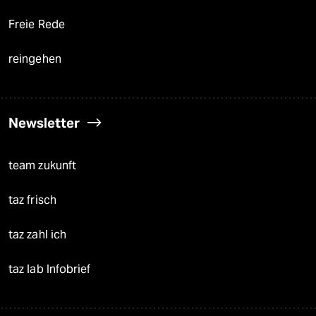
Freie Rede
reingehen
Newsletter
team zukunft
taz frisch
taz zahl ich
taz lab Infobrief