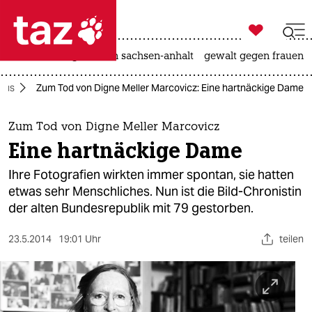

taz zahl ich
hitze
landtagswahl in sachsen-anhalt
gewalt gegen frauen

taz zahl ich
mus
Zum Tod von Digne Meller Marcovicz: Eine hartnäckige Dame
taz zahl ich
themen
Zum Tod von Digne Meller Marcovicz
Eine hartnäckige Dame
politik
Ihre Fotografien wirkten immer spontan, sie hatten
öko
etwas sehr Menschliches. Nun ist die Bild-Chronistin
der alten Bundesrepublik mit 79 gestorben.
gesellschaft
23.5.2014
19:01 Uhr
teilen
kultur
sport