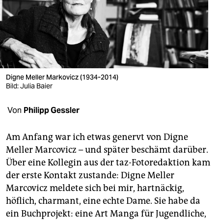
berlin
nord
wahrheit
verlag
Digne Meller Markovicz (1934-2014)
verlag
Bild: Julia Baier
veranstaltungen
Von
Philipp Gessler
shop
Am Anfang war ich etwas genervt von Digne
fragen & hilfe
Meller Marcovicz – und später beschämt darüber.
Über eine Kollegin aus der taz-Fotoredaktion kam
unterstützen
der erste Kontakt zustande: Digne Meller
abo
Marcovicz meldete sich bei mir, hartnäckig,
höflich, charmant, eine echte Dame. Sie habe da
genossenschaft
ein Buchprojekt: eine Art Manga für Jugendliche,