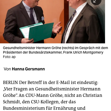
berlin
nord
wahrheit
verlag
verlag
Gesundheitsminister Hermann Gröhe (rechts) im Gespräch mit dem
Präsidenten der Bundesärztekammer, Frank Ulrich Montgomery
veranstaltungen
Foto: ap
shop
Von
Hanna Gersmann
fragen & hilfe
unterstützen
BERLIN Der Betreff in der E-Mail ist eindeutig:
„Vier Fragen an Gesundheitsminister Hermann
abo
Gröhe“. An CDU-Mann Gröhe, nicht an Christian
Schmidt, den CSU-Kollegen, der das
genossenschaft
Bundesministerium für Ernährung und