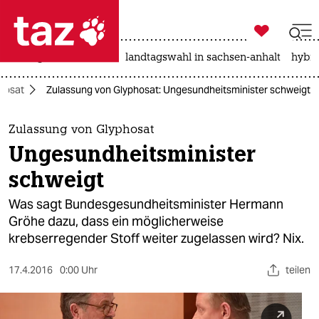

taz zahl ich
niedrigwasser
rente
landtagswahl in sachsen-anhalt
hybri

taz zahl ich
hosat
Zulassung von Glyphosat: Ungesundheitsminister schweigt
taz zahl ich
themen
Zulassung von Glyphosat
Ungesundheitsminister
politik
schweigt
öko
Was sagt Bundesgesundheitsminister Hermann
Gröhe dazu, dass ein möglicherweise
gesellschaft
krebserregender Stoff weiter zugelassen wird? Nix.
kultur
17.4.2016
0:00 Uhr
teilen
sport