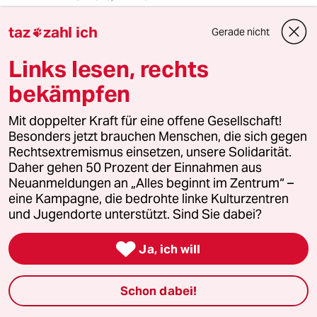
Hier scheint ein grundlegender Irrtum
taz
zahl ich
vorzuliegen. Ein Gesundheitsminister versteht
Gerade nicht

sicher etwas davon, Gelder des
Links lesen, rechts
Gesundheitswesens zu verteilen. Das besagt
aber noch lange nicht, daß er etwas von
bekämpfen
Gesundheit versteht oder Interesse an der
Volksgesundheit hat. Die Habgier der
Mit doppelter Kraft für eine offene Gesellschaft!
Lobbyisten verhindert so etwas bereits im
Besonders jetzt brauchen Menschen, die sich gegen
Vorweg.
Rechtsextremismus einsetzen, unsere Solidarität.
Daher gehen 50 Prozent der Einnahmen aus
Neuanmeldungen an „Alles beginnt im Zentrum“ –
meistkommentiert
eine Kampagne, die bedrohte linke Kulturzentren
und Jugendorte unterstützt. Sind Sie dabei?
1
Krise der Demokratie

Ja, ich will
AfD-Wählen als Triebabfuhr
Schon dabei!
Streit um Rente mit 63