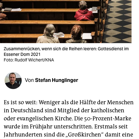
berlin
nord
wahrheit
verlag
Zusammenrücken, wenn sich die Reihen leeren: Gottesdienst im
Essener Dom 2021
verlag
Foto: Rudolf Wichert/KNA
veranstaltungen
shop
Von
Stefan Hunglinger
fragen & hilfe
Es ist so weit: Weniger als die Hälfte der Menschen
unterstützen
in Deutschland sind Mitglied der katholischen
abo
oder evangelischen Kirche. Die 50-Prozent-Marke
wurde im Frühjahr unterschritten. Erstmals seit
genossenschaft
Jahrhunderten sind die „Großkirchen“ damit eine