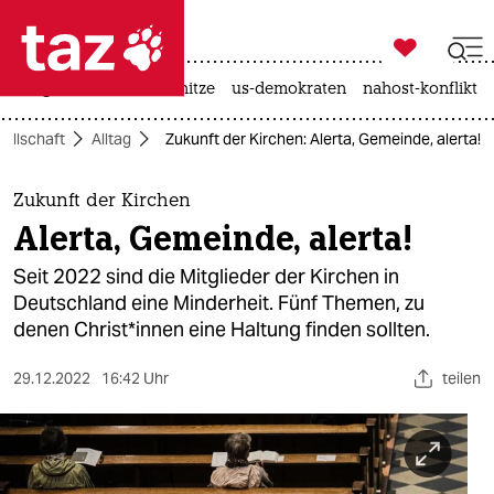

taz zahl ich
krieg in der ukraine
hitze
us-demokraten
nahost-konflikt

taz zahl ich
ellschaft
Alltag
Zukunft der Kirchen: Alerta, Gemeinde, alerta!
taz zahl ich
themen
Zukunft der Kirchen
Alerta, Gemeinde, alerta!
politik
Seit 2022 sind die Mitglieder der Kirchen in
öko
Deutschland eine Minderheit. Fünf Themen, zu
denen Chris­t*in­nen eine Haltung finden sollten.
gesellschaft
29.12.2022
16:42 Uhr
teilen
kultur
sport