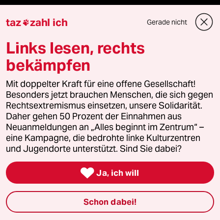
taz
zahl ich
Gerade nicht

Unterstützen
Links lesen, rechts
abo
bekämpfen
Mit doppelter Kraft für eine offene Gesellschaft!
genossenschaft
Besonders jetzt brauchen Menschen, die sich gegen
Rechtsextremismus einsetzen, unsere Solidarität.
taz zahl ich
Daher gehen 50 Prozent der Einnahmen aus
Neuanmeldungen an „Alles beginnt im Zentrum“ –
recherchefonds ausland
eine Kampagne, die bedrohte linke Kulturzentren
und Jugendorte unterstützt. Sind Sie dabei?
panterstiftung

Ja, ich will
panterpreis 2026
Schon dabei!