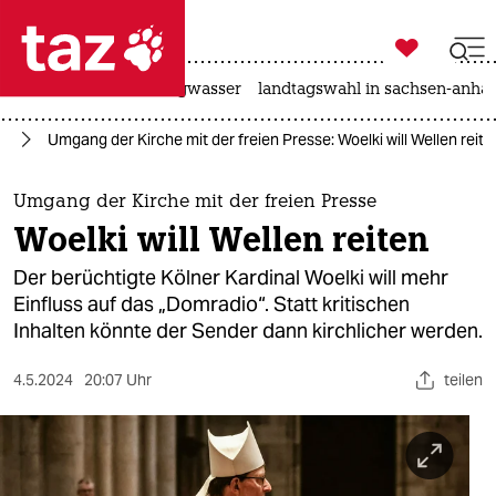

taz zahl ich
katzen
hitze
niedrigwasser
landtagswahl in sachsen-anhal

taz zahl ich
en
Umgang der Kirche mit der freien Presse: Woelki will Wellen reite
taz zahl ich
themen
Umgang der Kirche mit der freien Presse
Woelki will Wellen reiten
politik
Der berüchtigte Kölner Kardinal Woelki will mehr
öko
Einfluss auf das „Domradio“. Statt kritischen
Inhalten könnte der Sender dann kirchlicher werden.
gesellschaft
4.5.2024
20:07 Uhr
teilen
kultur
sport