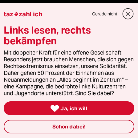
Newsletter
taz
zahl ich
Gerade nicht

team zukunft
Links lesen, rechts
bekämpfen
taz frisch
Mit doppelter Kraft für eine offene Gesellschaft!
taz zahl ich
Besonders jetzt brauchen Menschen, die sich gegen
Rechtsextremismus einsetzen, unsere Solidarität.
taz lab Infobrief
Daher gehen 50 Prozent der Einnahmen aus
Neuanmeldungen an „Alles beginnt im Zentrum“ –
eine Kampagne, die bedrohte linke Kulturzentren
und Jugendorte unterstützt. Sind Sie dabei?
Veranstaltungen

Ja, ich will
Demnächst
Schon dabei!
Vor Ort