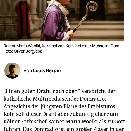
berlin
nord
wahrheit
verlag
Rainer Maria Woelki, Kardinal von Köln, bei einer Messe im Dom
verlag
Foto: Oliver Berg/dpa
veranstaltungen
Von
Louis Berger
shop
fragen & hilfe
„Einen guten Draht nach oben“, verspricht der
unterstützen
katholische Multimediasender Domradio.
Angesichts der jüngsten Pläne des Erzbistums
abo
Köln soll dieser Draht aber zukünftig eher zum
genossenschaft
Kölner Erzbischof Rainer Maria Woelki als zu Gott
führen. Das Domradio ist ein großer Player in der