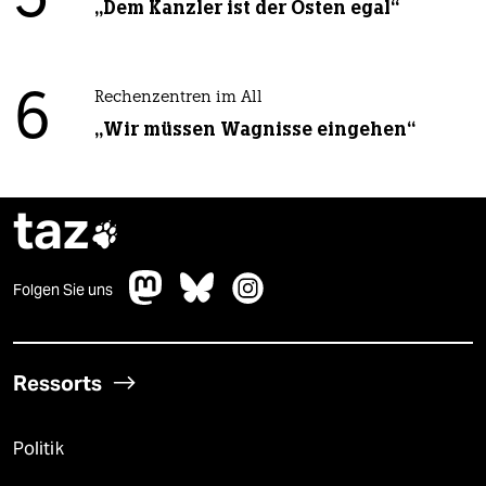
5
„Dem Kanzler ist der Osten egal“
6
Rechenzentren im All
„Wir müssen Wagnisse eingehen“
taz

Folgen Sie uns
Ressorts
Politik