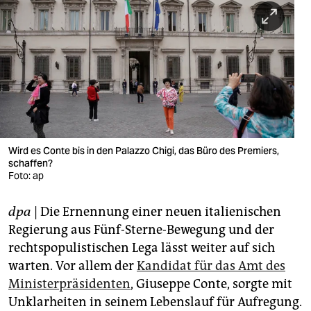
berlin
nord
wahrheit
verlag
verlag
veranstaltungen
Wird es Conte bis in den Palazzo Chigi, das Büro des Premiers,
schaffen?
shop
Foto: ap
fragen & hilfe
dpa
| Die Ernennung einer neuen italienischen
Regierung aus Fünf-Sterne-Bewegung und der
unterstützen
rechtspopulistischen Lega lässt weiter auf sich
abo
warten. Vor allem der
Kandidat für das Amt des
Ministerpräsidenten
, Giuseppe Conte, sorgte mit
genossenschaft
Unklarheiten in seinem Lebenslauf für Aufregung.