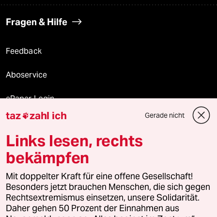
Fragen & Hilfe
Feedback
Aboservice
ePaper Login
taz
zahl ich
Gerade nicht

Downloads für Abonnierende
Links lesen, rechts
bekämpfen
© 2026 taz Verlags und Vertriebs GmbH
Mit doppelter Kraft für eine offene Gesellschaft!
Alle Rechte vorbehalten. Bei rechtlichen Fragen oder für Genehmigungen
wenden Sie sich bitte an
lizenzen@taz.de
Besonders jetzt brauchen Menschen, die sich gegen
Rechtsextremismus einsetzen, unsere Solidarität.
Daher gehen 50 Prozent der Einnahmen aus
Feedback
Redaktionsstatut
Kommune-Richtlinien
KI-