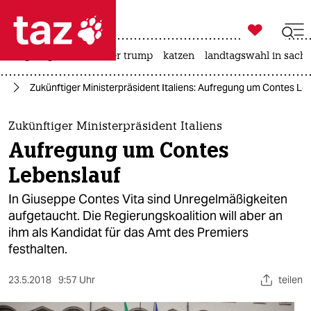

taz zahl ich
bergsteigen
usa unter trump
katzen
landtagswahl in sachs

taz zahl ich
pa
Zukünftiger Ministerpräsident Italiens: Aufregung um Contes Le
taz zahl ich
themen
Zukünftiger Ministerpräsident Italiens
Aufregung um Contes
politik
Lebenslauf
öko
In Giuseppe Contes Vita sind Unregelmäßigkeiten
aufgetaucht. Die Regierungskoalition will aber an
gesellschaft
ihm als Kandidat für das Amt des Premiers
festhalten.
kultur
sport
23.5.2018
9:57 Uhr
teilen