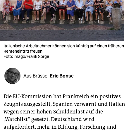
berlin
nord
wahrheit
verlag
Italienische Arbeitnehmer können sich künftig auf einen früheren
verlag
Renteneintritt freuen
Foto: imago/Frank Sorge
veranstaltungen
shop
Aus Brüssel
Eric Bonse
fragen & hilfe
Die EU-Kommission hat Frankreich ein positives
unterstützen
Zeugnis ausgestellt, Spanien verwarnt und Italien
abo
wegen seiner hohen Schuldenlast auf die
„Watchlist“ gesetzt. Deutschland wird
genossenschaft
aufgefordert, mehr in Bildung, Forschung und