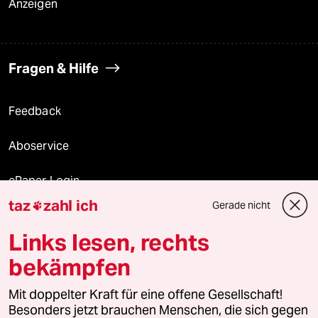
Anzeigen
Fragen & Hilfe
Feedback
Aboservice
ePaper Login
taz
zahl ich
Gerade nicht

Downloads für Abonnierende
Links lesen, rechts
bekämpfen
© 2026 taz Verlags und Vertriebs GmbH
Mit doppelter Kraft für eine offene Gesellschaft!
Alle Rechte vorbehalten. Bei rechtlichen Fragen oder für Genehmigungen
wenden Sie sich bitte an
lizenzen@taz.de
Besonders jetzt brauchen Menschen, die sich gegen