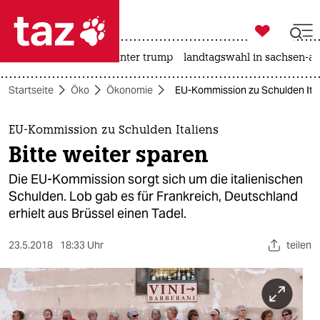

taz zahl ich
nahost-konflikt
usa unter trump
landtagswahl in sachsen-an

taz zahl ich
Startseite
Öko
Ökonomie
EU-Kommission zu Schulden Itali
taz zahl ich
themen
EU-Kommission zu Schulden Italiens
Bitte weiter sparen
politik
Die EU-Kommission sorgt sich um die italienischen
öko
Schulden. Lob gab es für Frankreich, Deutschland
erhielt aus Brüssel einen Tadel.
gesellschaft
23.5.2018
18:33 Uhr
teilen
kultur
sport