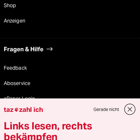
Shop
Anzeigen
Fragen & Hilfe
Feedback
Aboservice
ePaper Login
taz
zahl ich
Gerade nicht

Downloads für Abonnierende
Links lesen, rechts
bekämpfen