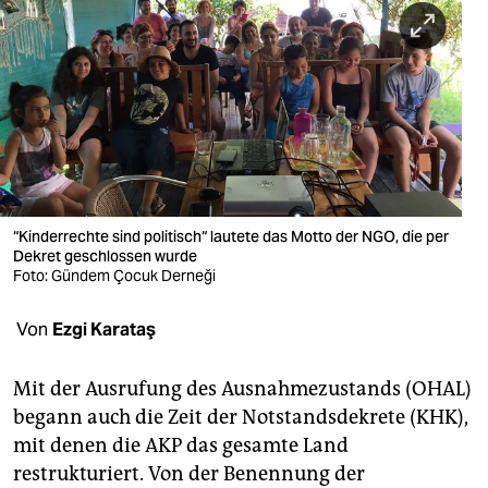
berlin
nord
wahrheit
verlag
verlag
veranstaltungen
“Kinderrechte sind politisch“ lautete das Motto der NGO, die per
Dekret geschlossen wurde
shop
Foto: Gündem Çocuk Derneği
fragen & hilfe
Von
Ezgi Karataş
unterstützen
Mit der Ausrufung des Ausnahmezustands (OHAL)
abo
begann auch die Zeit der Notstandsdekrete (KHK),
mit denen die AKP das gesamte Land
genossenschaft
restrukturiert. Von der Benennung der