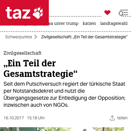

taz zahl ich
hitze
bergsteigen
usa unter trump
katzen
landtagswahl i

taz zahl ich
Schwerpunkte
Zivilgesellschaft: „Ein Teil der Gesamtstrategie“
taz zahl ich
themen
Zivilgesellschaft
„Ein Teil der
politik
Gesamtstrategie“
öko
Seit dem Putschversuch regiert der türkische Staat
per Notstandsdekret und nutzt die
gesellschaft
Übergangsgesetze zur Entledigung der Opposition;
inzwischen auch von NGOs.
kultur
sport
16.10.2017
15:18 Uhr
teilen