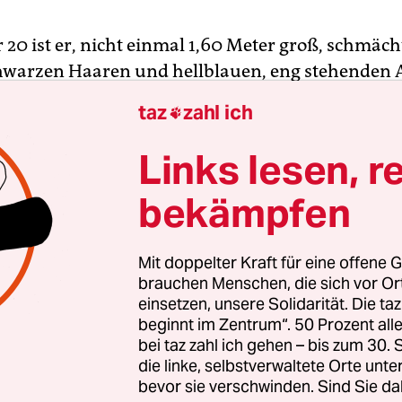
20 ist er, nicht einmal 1,60 Meter groß, schmächt
chwarzen Haaren und hellblauen, eng stehenden 
weiß. So beschreibt der russische Autor Boris Aku
taz
zahl ich

haften Ermittler Fandorin, der im Zarenreich fas
 anmutende Fälle löst.
Links lesen, r
bekämpfen
Figur ist der im sowjetischen Georgien als Grigori
schwili geborene Autor weit über Russlands Gre
orden. „Fandorin“ ist lustig, ist feingeistig – und
Mit doppelter Kraft für eine offene G
 Buchläden seit wenigen Tagen nicht mehr zu fin
brauchen Menschen, die sich vor O
einsetzen, unsere Solidarität. Die ta
amt allen anderen Büchern Akunins.
beginnt im Zentrum“. 50 Prozent a
bei taz zahl ich gehen – bis zum 30
die linke, selbstverwaltete Orte unte
bevor sie verschwinden. Sind Sie da