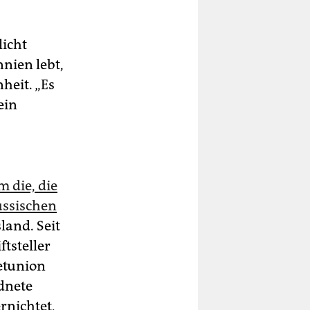
icht
nien lebt,
heit. „Es
ein
m die, die
ussischen
sland. Seit
tsteller
etunion
dnete
rnichtet,