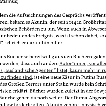
atismus).
em die Aufzeichnungen des Gesprächs veröffentl
en, bekam es Akunin, der seit 2014 in Großbritan
ssischen Behörden zu tun. Wenn auch in Abwesen
 unbedeutendes Ereignis, was ist schon dabei, so 
, schrieb er daraufhin bitter.
ns Bücher so bereitwillig aus den Bücherregalen
werden, dass auch andere
Autor*innen, vor alle
als „ausländische Agenten“ listet, kaum mehr in r
zu finden sind
, ist eine neue Zäsur in Putins Rus
des Großen Terrors unter Stalin wurde kein Schrif
isten erklärt, Bücher wurden zuletzt in der Sowj
 Manche gehen da noch weiter: Der Duma-Abgeor
uljow forderte offen, Akunin gehöre „physisch ve