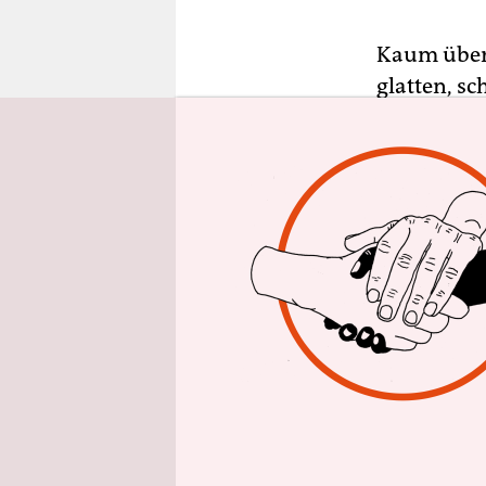
epaper login
Kaum über 
glatten, s
Haut: rein
eher tölpel
fantastisch
Mit dieser 
Tschcharti
bekannt gew
russischen
Entfernt s