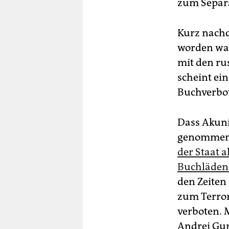
zum Separ
Kurz nachd
worden war
mit den ru
scheint ein
Buchverbot“
Dass Akuni
genommen 
der Staat 
Buchläden 
den Zeiten 
zum Terror
verboten.
Andrei Gur