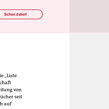
Schon dabei!
e „Liste
chaft
eitung von
ücher seit
ch auf