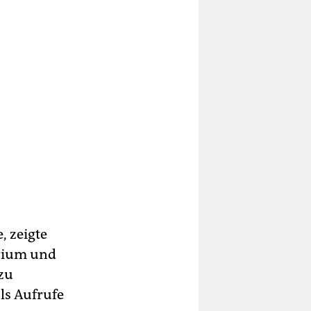
, zeigte
orium und
 zu
ls Aufrufe