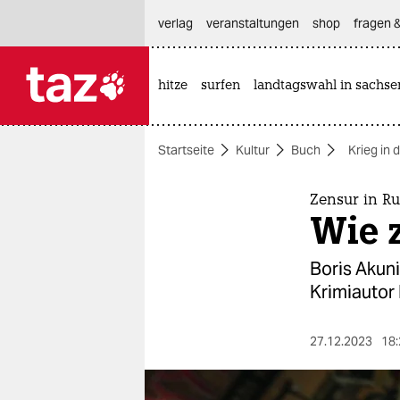
hautnavigation anspringen
hauptinhalt anspringen
footer anspringen
verlag
veranstaltungen
shop
fragen &
hitze
surfen
landtagswahl in sachse

taz zahl ich
taz zahl ich
Startseite
Kultur
Buch
Krieg in 
themen
politik
Zensur in R
Wie z
öko
Boris Akuni
gesellschaft
Krimiautor 
kultur
27.12.2023
18:
sport