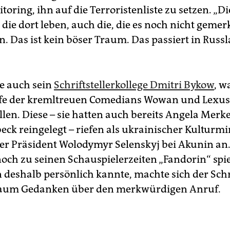
oring, ihn auf die Terroristenliste zu setzen. „Di
die dort leben, auch die, die es noch nicht gemer
n. Das ist kein böser Traum. Das passiert in Russ
e auch sein
Schriftstellerkollege Dmitri Bykow
, w
fe der kremltreuen Comedians Wowan und Lexus
llen. Diese – sie hatten auch bereits Angela Merk
eck reingelegt – riefen als ukrainischer Kulturmi
er Präsident Wolodymyr Selenskyj bei Akunin an
noch zu seinen Schauspielerzeiten „Fandorin“ spi
 deshalb persönlich kannte, machte sich der Schri
kaum Gedanken über den merkwürdigen Anruf.