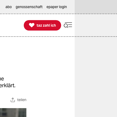
abo
genossenschaft
epaper login

taz zahl ich
taz zahl ich
ne
rklärt.
teilen