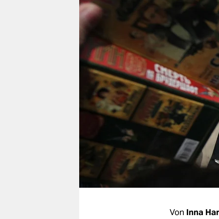
berlin
nord
wahrheit
verlag
verlag
veranstaltungen
shop
fragen & hilfe
unterstützen
abo
genossenschaft
Von
Inna Ha