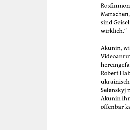
Rosfinmonit
Menschen, 
sind Geisel
wirklich.“
Akunin, wi
Videoanru
hereingefa
Robert Hab
ukrainisch
Selenskyj 
Akunin ihn
offenbar 