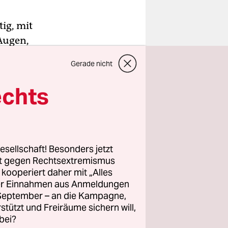
ig, mit
Augen,
nin seinen
Gerade nicht
t schon
echts
nzen hinaus
 in
esellschaft! Besonders jetzt
den.
rt gegen Rechtsextremismus
z kooperiert daher mit „Alles
ller Einnahmen aus Anmeldungen
. September – an die Kampagne,
rstützt und Freiräume sichern will,
bei?