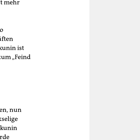
ht mehr
o
äften
unin ist
 zum „Feind
sen, nun
kselige
Akunin
örde