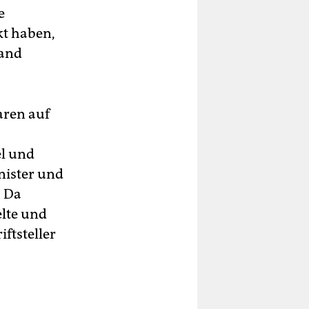
e
kt haben,
land
aren auf
el und
nister und
. Da
elte und
ftsteller