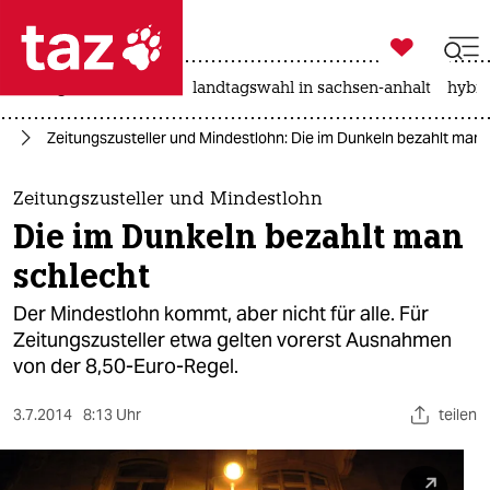

taz zahl ich
niedrigwasser
rente
landtagswahl in sachsen-anhalt
hybri

taz zahl ich
it
Zeitungszusteller und Mindestlohn: Die im Dunkeln bezahlt man 
taz zahl ich
themen
Zeitungszusteller und Mindestlohn
Die im Dunkeln bezahlt man
politik
schlecht
öko
Der Mindestlohn kommt, aber nicht für alle. Für
Zeitungszusteller etwa gelten vorerst Ausnahmen
gesellschaft
von der 8,50-Euro-Regel.
kultur
3.7.2014
8:13 Uhr
teilen
sport