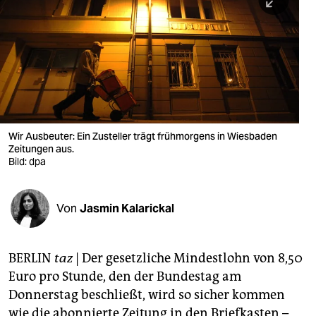
berlin
nord
wahrheit
verlag
verlag
Wir Ausbeuter: Ein Zusteller trägt frühmorgens in Wiesbaden
Zeitungen aus.
veranstaltungen
Bild: dpa
shop
fragen & hilfe
Von
Jasmin Kalarickal
unterstützen
BERLIN
taz
| Der gesetzliche Mindestlohn von 8,50
abo
Euro pro Stunde, den der Bundestag am
genossenschaft
Donnerstag beschließt, wird so sicher kommen
wie die abonnierte Zeitung in den Briefkasten –