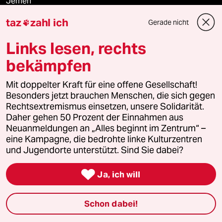
Jemen
taz
zahl ich
Gerade nicht

Ceuta
Links lesen, rechts
Hitze
bekämpfen
Mit doppelter Kraft für eine offene Gesellschaft!
Verlag
Besonders jetzt brauchen Menschen, die sich gegen
Rechtsextremismus einsetzen, unsere Solidarität.
Daher gehen 50 Prozent der Einnahmen aus
Aktuelles
Neuanmeldungen an „Alles beginnt im Zentrum“ –
eine Kampagne, die bedrohte linke Kulturzentren
Hausblog
und Jugendorte unterstützt. Sind Sie dabei?

Die Seitenwende
Ja, ich will
Stellen
Schon dabei!
Presse