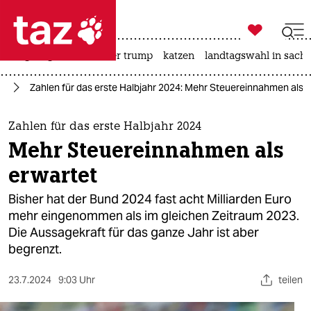

taz zahl ich
bergsteigen
usa unter trump
katzen
landtagswahl in sachs

taz zahl ich
lt
Zahlen für das erste Halbjahr 2024: Mehr Steuereinnahmen als 
taz zahl ich
themen
Zahlen für das erste Halbjahr 2024
Mehr Steuereinnahmen als
politik
erwartet
öko
Bisher hat der Bund 2024 fast acht Milliarden Euro
mehr eingenommen als im gleichen Zeitraum 2023.
gesellschaft
Die Aussagekraft für das ganze Jahr ist aber
begrenzt.
kultur
sport
23.7.2024
9:03 Uhr
teilen