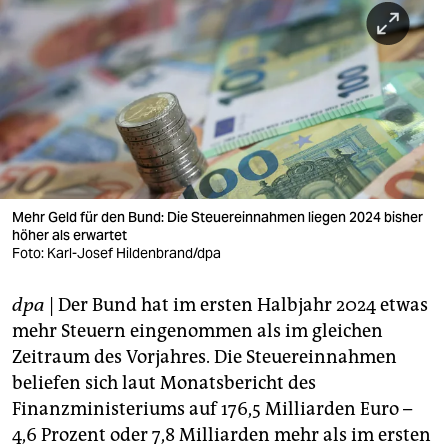
berlin
nord
wahrheit
verlag
verlag
veranstaltungen
Mehr Geld für den Bund: Die Steuereinnahmen liegen 2024 bisher
höher als erwartet
shop
Foto: Karl-Josef Hildenbrand/dpa
fragen & hilfe
dpa
| Der Bund hat im ersten Halbjahr 2024 etwas
mehr Steuern eingenommen als im gleichen
unterstützen
Zeitraum des Vorjahres. Die Steuereinnahmen
abo
beliefen sich laut Monatsbericht des
Finanzministeriums auf 176,5 Milliarden Euro –
genossenschaft
4,6 Prozent oder 7,8 Milliarden mehr als im ersten