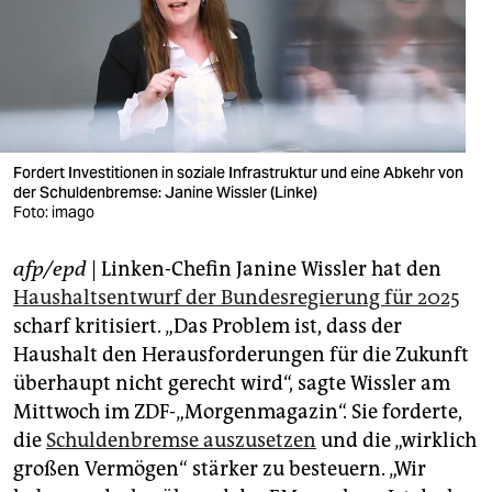
berlin
nord
wahrheit
verlag
Fordert Investitionen in soziale Infrastruktur und eine Abkehr von
verlag
der Schuldenbremse: Janine Wissler (Linke)
Foto: imago
veranstaltungen
afp/epd
| Linken-Chefin Janine Wissler hat den
shop
Haushaltsentwurf der Bundesregierung für 2025
fragen & hilfe
scharf kritisiert. „Das Problem ist, dass der
Haushalt den Herausforderungen für die Zukunft
unterstützen
überhaupt nicht gerecht wird“, sagte Wissler am
abo
Mittwoch im ZDF-„Morgenmagazin“. Sie forderte,
die
Schuldenbremse auszusetzen
und die „wirklich
genossenschaft
großen Vermögen“ stärker zu besteuern. „Wir