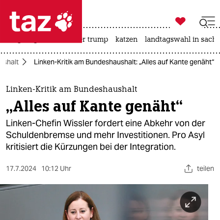

taz zahl ich
bergsteigen
usa unter trump
katzen
landtagswahl in sachs

taz zahl ich
ushalt
Linken-Kritik am Bundeshaushalt: „Alles auf Kante genäht“
taz zahl ich
themen
Linken-Kritik am Bundeshaushalt
„Alles auf Kante genäht“
politik
Linken-Chefin Wissler fordert eine Abkehr von der
öko
Schuldenbremse und mehr Investitionen. Pro Asyl
kritisiert die Kürzungen bei der Integration.
gesellschaft
17.7.2024
10:12 Uhr
teilen
kultur
sport