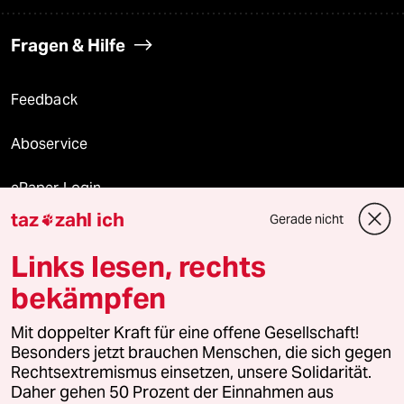
Fragen & Hilfe
Feedback
Aboservice
ePaper Login
taz
zahl ich
Gerade nicht

Downloads für Abonnierende
Links lesen, rechts
bekämpfen
© 2026 taz Verlags und Vertriebs GmbH
Mit doppelter Kraft für eine offene Gesellschaft!
Alle Rechte vorbehalten. Bei rechtlichen Fragen oder für Genehmigungen
wenden Sie sich bitte an
lizenzen@taz.de
Besonders jetzt brauchen Menschen, die sich gegen
Rechtsextremismus einsetzen, unsere Solidarität.
Daher gehen 50 Prozent der Einnahmen aus
Feedback
Redaktionsstatut
Kommune-Richtlinien
KI-