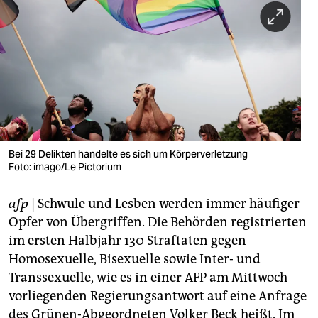
berlin
nord
wahrheit
verlag
verlag
veranstaltungen
Bei 29 Delikten handelte es sich um Körperverletzung
Foto: imago/Le Pictorium
shop
afp
| Schwule und Lesben werden immer häufiger
fragen & hilfe
Opfer von Übergriffen. Die Behörden registrierten
unterstützen
im ersten Halbjahr 130 Straftaten gegen
Homosexuelle, Bisexuelle sowie Inter- und
abo
Transsexuelle, wie es in einer AFP am Mittwoch
genossenschaft
vorliegenden Regierungsantwort auf eine Anfrage
des Grünen-Abgeordneten Volker Beck heißt. Im