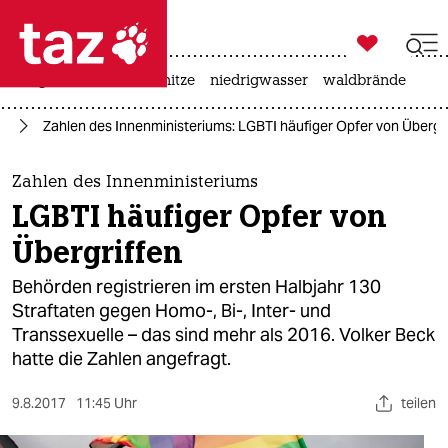

taz zahl ich
krieg in der ukraine
hitze
niedrigwasser
waldbrände

taz zahl ich
ck
Zahlen des Innenministeriums: LGBTI häufiger Opfer von Übergri
taz zahl ich
themen
Zahlen des Innenministeriums
LGBTI häufiger Opfer von
politik
Übergriffen
öko
Behörden registrieren im ersten Halbjahr 130
Straftaten gegen Homo-, Bi-, Inter- und
gesellschaft
Transsexuelle – das sind mehr als 2016. Volker Beck
hatte die Zahlen angefragt.
kultur
sport
9.8.2017
11:45 Uhr
teilen