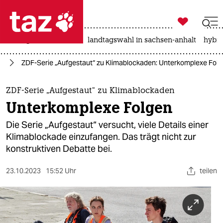

taz zahl ich
niedrigwasser
rente
landtagswahl in sachsen-anhalt
hybri

taz zahl ich
el
ZDF-Serie „Aufgestaut“ zu Klimablockaden: Unterkomplexe Fol
taz zahl ich
themen
ZDF-Serie „Aufgestaut“ zu Klimablockaden
Unterkomplexe Folgen
politik
Die Serie „Aufgestaut“ versucht, viele Details einer
öko
Klimablockade einzufangen. Das trägt nicht zur
konstruktiven Debatte bei.
gesellschaft
23.10.2023
15:52 Uhr
teilen
kultur
sport