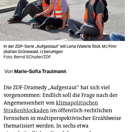
berlin
nord
wahrheit
verlag
In der ZDF-Serie „Aufgestaut“ will Lena (Valerie Stoll, M.) Finn
(Adrian Grünewald, r.) beruhigen
verlag
Foto: Bernd SChuller/ZDF
veranstaltungen
Von
Marie-Sofia Trautmann
shop
fragen & hilfe
Die ZDF-Dramedy „Aufgestaut“ hat sich viel
vorgenommen: Endlich soll die Frage nach der
unterstützen
Angemessenheit von
klimapolitischen
Straßenblockaden
im öffentlich-rechtlichen
abo
Fernsehen in multiperspektivischer Erzählweise
genossenschaft
thematisiert werden. In sechs etwa