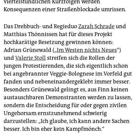
viertelstündlichen Kurzfolgen werden
epaper login
Konsequenzen einer Straßenblockade umrissen.
Das Drehbuch- und Regieduo
Zarah Schrade
und
Matthias Thönnissen hat für dieses Projekt
hochkarätige Besetzung gewinnen können:
Adrian Grünewald („
Im Westen nichts Neues
“)
und
Valerie Stoll
streifen sich die Rollen der
jungen Protestierenden, die sich eigentlich schon
bei angebrannter Veggie-Bo­lognese im Vorfeld gut
fanden und nebeneinandergeklebt immer besser.
Besonders Grünewald gelingt es, aus Finn keinen
austauschbaren Demons­tranten werden zu lassen,
sondern die Entscheidung für oder gegen zivilen
Ungehorsam ernstzunehmend schwierig
darzustellen: „Ich glaube, ich kann andere Sachen
besser. Ich bin eher kein Kampfmönch.“