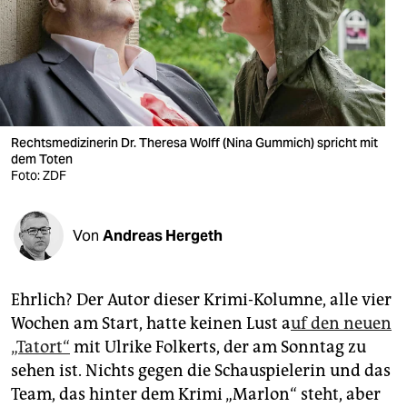
berlin
nord
wahrheit
verlag
Rechtsmedizinerin Dr. Theresa Wolff (Nina Gummich) spricht mit
verlag
dem Toten
Foto: ZDF
veranstaltungen
shop
Von
Andreas Hergeth
fragen & hilfe
Ehrlich? Der Autor dieser Krimi-Kolumne, alle vier
unterstützen
Wochen am Start, hatte keinen Lust a
uf den neuen
abo
„Tatort“
mit Ulrike Folkerts, der am Sonntag zu
sehen ist. Nichts gegen die Schauspielerin und das
genossenschaft
Team, das hinter dem Krimi „Marlon“ steht, aber