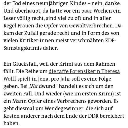
epaper login
der Tod eines neunjährigen Kindes – nein, danke.
Und überhaupt, da hatte vor ein paar Wochen ein
Leser völlig recht, sind viel zu oft und in aller
Regel Frauen die Opfer von Gewaltverbrechen. Da
kam der Zufall gerade recht und in Form des von
vielen Kri­ti­ke­r:in­nen meist verschmähten ZDF-
Samstagskrimis daher.
Ein Glücksfall, weil der Krimi aus dem Rahmen
fällt. Die Reihe um
die taffe Forensikerin Theresa
Wolff spielt in Jena
, pro Jahr soll es eine Folge
geben. Bei „Waidwund“ handelt es sich um den
zweiten Fall. Und wieder (wie im ersten Krimi) ist
ein Mann Opfer eines Verbrechens geworden. Es
geht diesmal um Wendegewinner, die sich auf
Kosten anderer nach dem Ende der DDR bereichert
haben.