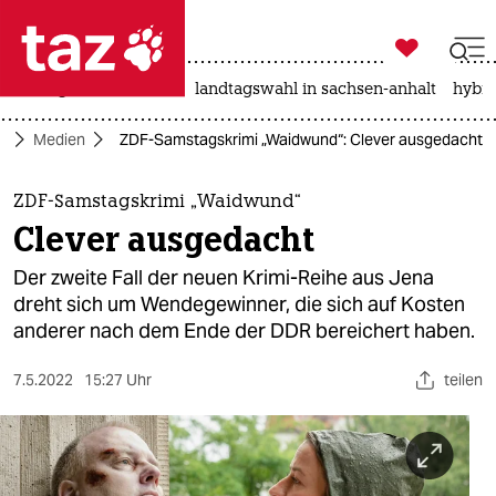

taz zahl ich
niedrigwasser
rente
landtagswahl in sachsen-anhalt
hybri

taz zahl ich
t
Medien
ZDF-Samstagskrimi „Waidwund“: Clever ausgedacht
taz zahl ich
themen
ZDF-Samstagskrimi „Waidwund“
Clever ausgedacht
politik
Der zweite Fall der neuen Krimi-Reihe aus Jena
öko
dreht sich um Wendegewinner, die sich auf Kosten
anderer nach dem Ende der DDR bereichert haben.
gesellschaft
7.5.2022
15:27 Uhr
teilen
kultur
sport