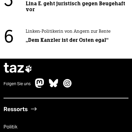
5
Lina E. geht juristisch gegen Beugehaft
vor
6
Linken-Politikerin von Angern zur Rente
„Dem Kanzler ist der Osten egal“
taz

Folgen Sie uns
Ressorts
Politik