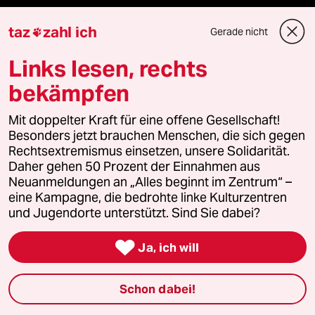
taz
zahl ich
Gerade nicht

Unterstützen
Links lesen, rechts
bekämpfen
abo
Mit doppelter Kraft für eine offene Gesellschaft!
genossenschaft
Besonders jetzt brauchen Menschen, die sich gegen
Rechtsextremismus einsetzen, unsere Solidarität.
taz zahl ich
Daher gehen 50 Prozent der Einnahmen aus
Neuanmeldungen an „Alles beginnt im Zentrum“ –
eine Kampagne, die bedrohte linke Kulturzentren
recherchefonds ausland
und Jugendorte unterstützt. Sind Sie dabei?
panterstiftung

Ja, ich will
panterpreis 2026
Schon dabei!