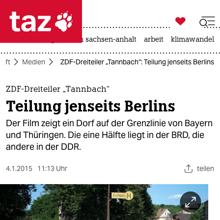

taz zahl ich
hitze
landtagswahl in sachsen-anhalt
arbeit
klimawandel

taz zahl ich
haft
Medien
ZDF-Dreiteiler „Tannbach“: Teilung jenseits Berlins
taz zahl ich
themen
ZDF-Dreiteiler „Tannbach“
Teilung jenseits Berlins
politik
Der Film zeigt ein Dorf auf der Grenzlinie von Bayern
öko
und Thüringen. Die eine Hälfte liegt in der BRD, die
andere in der DDR.
gesellschaft
4.1.2015
11:13 Uhr
teilen
kultur
sport