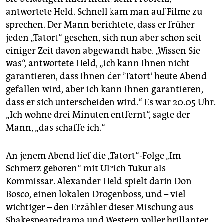
epaper login
antwortete Held. Schnell kam man auf Filme zu
sprechen. Der Mann berichtete, dass er früher
jeden „Tatort“ gesehen, sich nun aber schon seit
einiger Zeit davon abgewandt habe. „Wissen Sie
was“, antwortete Held, „ich kann Ihnen nicht
garantieren, dass Ihnen der ’Tatort‘ heute Abend
gefallen wird, aber ich kann Ihnen garantieren,
dass er sich unterscheiden wird.“ Es war 20.05 Uhr.
„Ich wohne drei Minuten entfernt“, sagte der
Mann, „das schaffe ich.“
An jenem Abend lief die „Tatort“-Folge „Im
Schmerz geboren“ mit Ulrich Tukur als
Kommissar. Alexander Held spielt darin Don
Bosco, einen lokalen Drogenboss, und – viel
wichtiger – den Erzähler dieser Mischung aus
Shakespearedrama und Western voller brillanter