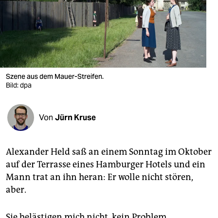
berlin
nord
wahrheit
verlag
Szene aus dem Mauer-Streifen.
verlag
Bild: dpa
veranstaltungen
Von
Jürn Kruse
shop
fragen & hilfe
Alexander Held saß an einem Sonntag im Oktober
unterstützen
auf der Terrasse eines Hamburger Hotels und ein
Mann trat an ihn heran: Er wolle nicht stören,
abo
aber.
genossenschaft
Sie belästigen mich nicht, kein Problem,