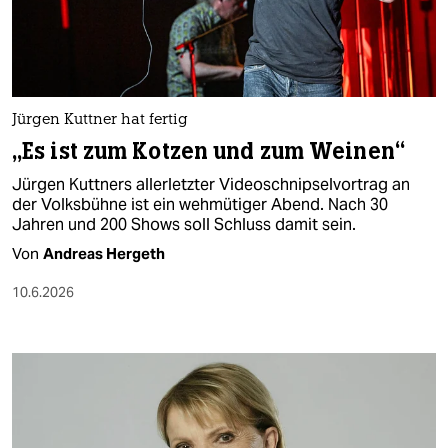
berlin
nord
wahrheit
Jürgen Kuttner hat fertig
verlag
„Es ist zum Kotzen und zum Weinen“
verlag
Jürgen Kuttners allerletzter Videoschnipselvortrag an
der Volksbühne ist ein wehmütiger Abend. Nach 30
veranstaltungen
Jahren und 200 Shows soll Schluss damit sein.
shop
Von
Andreas Hergeth
fragen & hilfe
10.6.2026
unterstützen
abo
genossenschaft