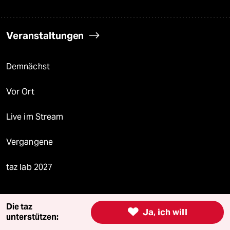
Veranstaltungen
Demnächst
Vor Ort
Live im Stream
Vergangene
taz lab 2027
Die taz

Ja, ich will
Mehr taz Lesestoff
unterstützen: