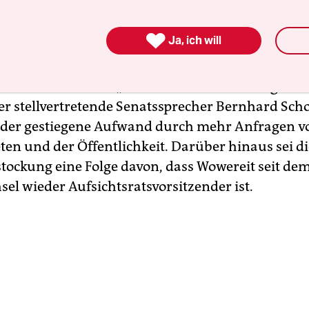
tzt zwar persönlich im Aufsichtsrat, der Großteil
rund wird aber in der Senatskanzlei von der „Ar

Ja, ich will
ntwicklung“ geleistet. Die besteht bisher aus zwe
 und einer Sekretärin und wird nun um eine Stel
Grund dafür ist die „krisenhafte Entwicklung“ des
der stellvertretende Senatssprecher Bernhard Sch
der gestiegene Aufwand durch mehr Anfragen v
en und der Öffentlichkeit. Darüber hinaus sei di
stockung eine Folge davon, dass Wowereit seit de
el wieder Aufsichtsratsvorsitzender ist.