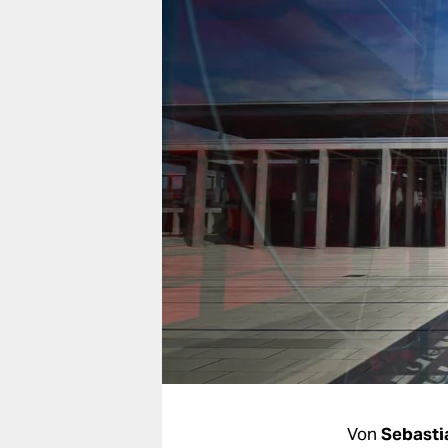
berlin
nord
wahrheit
verlag
verlag
veranstaltungen
shop
fragen & hilfe
unterstützen
abo
genossenschaft
Von
Sebasti