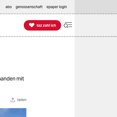
abo
genossenschaft
epaper login

taz zahl ich
taz zahl ich
manden mit
teilen