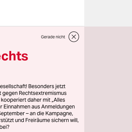
ffnung des
Gerade nicht
cht derzeit
echts
gaben
ie
nehmen
erfahren“ –
esellschaft! Besonders jetzt
sen
rt gegen Rechtsextremismus
z kooperiert daher mit „Alles
ert war.
ller Einnahmen aus Anmeldungen
richt
. September – an die Kampagne,
Monat.
rstützt und Freiräume sichern will,
bei?