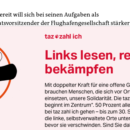
reit will sich bei seinen Aufgaben als
atsvorsitzender der Flughafengesellschaft stärker
en lassen. 26 Monate nach der gescheiterten Erö
taz
zahl ich

 schafft die Senatskanzlei eine neue Stelle und
su
hreibung
nach Bewerbern, die Wowereit beim BER
Links lesen, r
ere in baufachlicher Sicht“ beraten. Zu den Auf
bekämpfen
e „Begleitung der Bauplanung und -steuerung“, d
ung von Nachtragsforderungen“ von Bauunter
der Flughafengesellschaft und „Genehmigungsv
Mit doppelter Kraft für eine offene G
te das Brandschutzkonzept gemeint sein, an des
brauchen Menschen, die sich vor O
einsetzen, unsere Solidarität. Die ta
Genehmigung die Eröffnung im Juni 2012 gescheit
beginnt im Zentrum“. 50 Prozent a
 wird nach Besoldungsgruppe 14 bezahlt, das entsp
bei taz zahl ich gehen – bis zum 30
nglichen Grundgehalt von 3.579 Euro brutto im 
die linke, selbstverwaltete Orte unte
bevor sie verschwinden. Sind Sie da