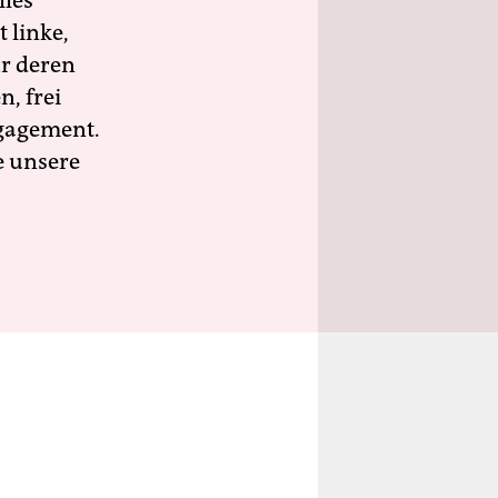
lles
 linke,
ür deren
n, frei
ngagement.
e unsere