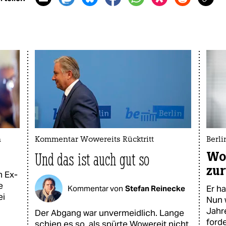
n
Kommentar Wowereits Rücktritt
Berl
Wow
Und das ist auch gut so
zur
m Ex-
e
Er h
Kommentar von
Stefan Reinecke
ei
Nun 
Jahr
Der Abgang war unvermeidlich. Lange
ford
schien es so, als spürte Wowereit nicht,