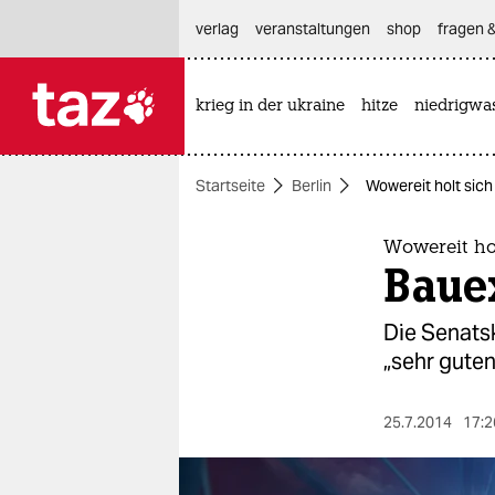
hautnavigation anspringen
hauptinhalt anspringen
footer anspringen
verlag
veranstaltungen
shop
fragen &
krieg in der ukraine
hitze
niedrigwa

taz zahl ich
taz zahl ich
Startseite
Berlin
Wowereit holt sich
themen
politik
Wowereit hol
Bauex
öko
Die Senats
gesellschaft
„sehr gute
kultur
25.7.2014
17:2
sport