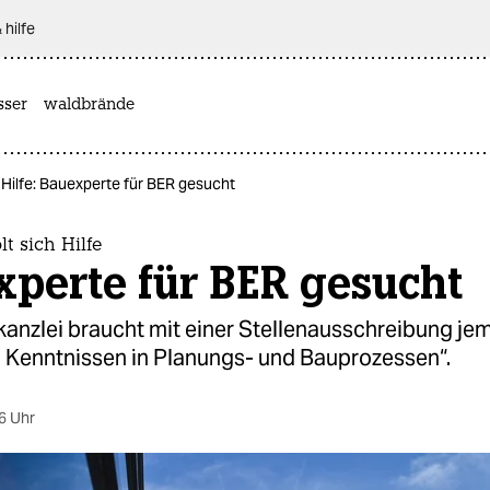
 hilfe
sser
waldbrände
 Hilfe: Bauexperte für BER gesucht
t sich Hilfe
perte für BER gesucht
kanzlei braucht mit einer Stellenausschreibung je
n Kenntnissen in Planungs- und Bauprozessen“.
6 Uhr