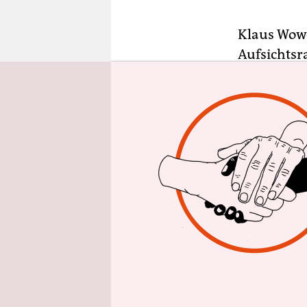
epaper login
Klaus Wowe
Aufsichtsr
unterstütz
Flughafens
per Aussc
„insbesond
gehören di
„Überprüf
gegenüber 
damit dürf
fehlender 
Die Stelle
einem anfä