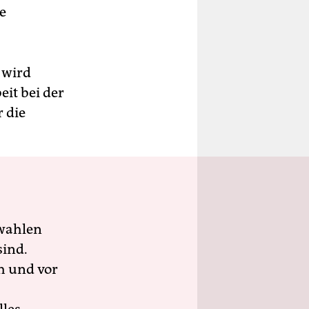
e
 wird
eit bei der
r die
wahlen
sind.
h und vor