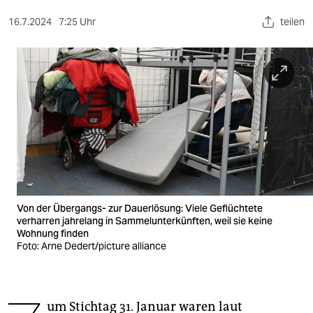
berlin
16.7.2024
7:25 Uhr
teilen
nord
wahrheit
verlag
verlag
veranstaltungen
shop
fragen & hilfe
Von der Übergangs- zur Dauerlösung: Viele Geflüchtete
verharren jahrelang in Sammelunterkünften, weil sie keine
unterstützen
Wohnung finden
Foto: Arne Dedert/picture alliance
abo
genossenschaft
um Stichtag 31. Januar waren laut