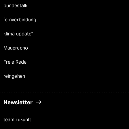
bundestalk
fernverbindung
klima update°
Mauerecho
Freie Rede
reingehen
Newsletter
team zukunft