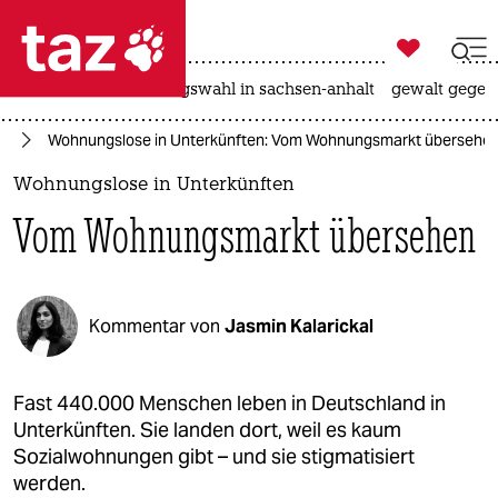

taz zahl ich
hitze
surfen
landtagswahl in sachsen-anhalt
gewalt gegen

taz zahl ich
nd
Wohnungslose in Unterkünften: Vom Wohnungsmarkt übersehe
taz zahl ich
Wohnungslose in Unterkünften
themen
Vom Wohnungsmarkt übersehen
politik
öko
Kommentar von
Jasmin Kalarickal
gesellschaft
kultur
Fast 440.000 Menschen leben in Deutschland in
Unterkünften. Sie landen dort, weil es kaum
sport
Sozialwohnungen gibt – und sie stigmatisiert
werden.