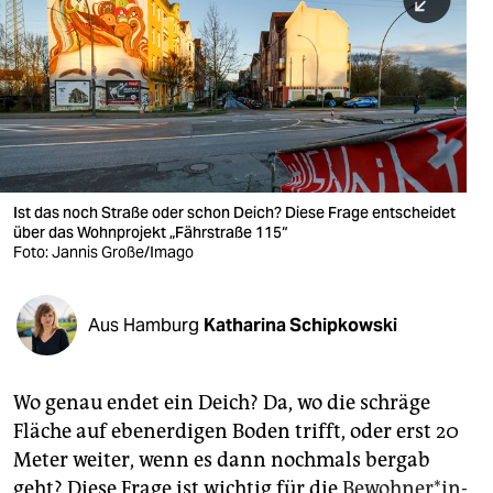
berlin
nord
wahrheit
verlag
verlag
Ist das noch Straße oder schon Deich? Diese Frage entscheidet
über das Wohnprojekt „Fährstraße 115“
veranstaltungen
Foto: Jannis Große/Imago
shop
fragen & hilfe
Aus Hamburg
Katharina Schipkowski
unterstützen
Wo genau endet ein Deich? Da, wo die schräge
abo
Fläche auf ebenerdigen Boden trifft, oder erst 20
genossenschaft
Meter weiter, wenn es dann nochmals bergab
geht? Diese Frage ist wichtig für die
Be­woh­ne­r*in­