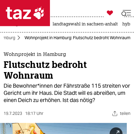

taz zahl ich
niedrigwasser
rente
landtagswahl in sachsen-anhalt
hybri

taz zahl ich
Hamburg
Wohnprojekt in Hamburg: Flutschutz bedroht Wohnraum
taz zahl ich
themen
Wohnprojekt in Hamburg
Flutschutz bedroht
politik
Wohnraum
öko
Die Be­woh­ne­r*in­nen der Fährstraße 115 streiten vor
Gericht um ihr Haus. Die Stadt will es abreißen, um
gesellschaft
einen Deich zu erhöhen. Ist das nötig?
kultur
19.7.2023
18:17 Uhr
teilen
sport