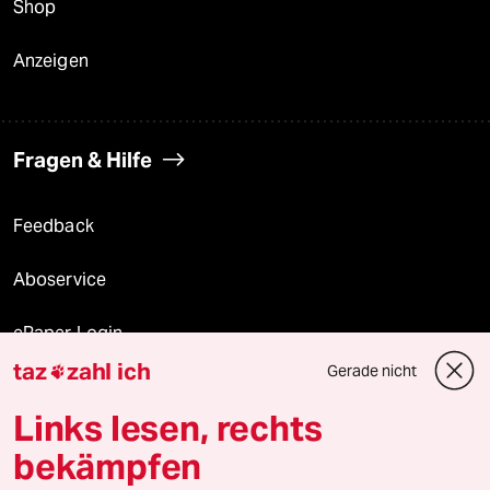
Shop
Anzeigen
Fragen & Hilfe
Feedback
Aboservice
ePaper Login
taz
zahl ich
Gerade nicht

Downloads für Abonnierende
Links lesen, rechts
bekämpfen
© 2026 taz Verlags und Vertriebs GmbH