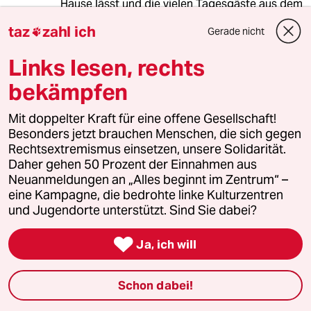
Hause lässt und die vielen Tagesgäste aus dem
etwa 100 Kilometer entfernten Münchner Raum
taz
zahl ich
Gerade nicht

nicht jedes Wochenende einen Verkehrskollaps
verursachen."
Links lesen, rechts
Direkte Züge von München zum Skigebiet gibt
es jedoch trotz passender Haltestelle in
bekämpfen
Hopfgarten nicht, und die Nahverkehrszüge in
Deutschland enden schon in Kufstein, bevor
Mit doppelter Kraft für eine offene Gesellschaft!
man nochmal in Wörgl umsteigen muss. Die
Besonders jetzt brauchen Menschen, die sich gegen
Mitfahrt im Eurocity ist schneller und hat, wenn
Rechtsextremismus einsetzen, unsere Solidarität.
pünktlich, einen passablen Anschluss.
Daher gehen 50 Prozent der Einnahmen aus
Jedenfalls zahlt man rund 70 Euro pro Person
Neuanmeldungen an „Alles beginnt im Zentrum“ –
für die Bahnfahrt (hin und zurück zusammen),
eine Kampagne, die bedrohte linke Kulturzentren
wenn man nicht einen der möglichen Tricks
und Jugendorte unterstützt. Sind Sie dabei?
anwendet (Vorbuchung als Sparpreis oder zwei
getrennte Fahrkarten für Deutschland und in

Ja, ich will
Österreich bei Nutzung von Nahverkehrszügen).
Aber wer will schon einen Tagestrip
monatelang vorher festlegen, um einen fairen
Schon dabei!
Ticketpreis zu bekommen?