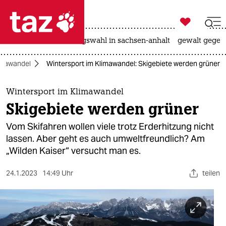

taz zahl ich
hitze
surfen
landtagswahl in sachsen-anhalt
gewalt gegen

taz zahl ich
imawandel
Wintersport im Klimawandel: Skigebiete werden grüner
taz zahl ich
themen
Wintersport im Klimawandel
Skigebiete werden grüner
politik
Vom Skifahren wollen viele trotz Erderhitzung nicht
öko
lassen. Aber geht es auch umwelt­freundlich? Am
„Wilden Kaiser“ versucht man es.
gesellschaft
24.1.2023
14:49 Uhr
teilen
kultur
sport