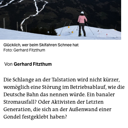
berlin
nord
wahrheit
verlag
Glücklich, wer beim Skifahren Schnee hat
verlag
Foto: Gerhard Fitzthum
veranstaltungen
Von
Gerhard Fitzthum
shop
Die Schlange an der Talstation wird nicht kürzer,
fragen & hilfe
womöglich eine Störung im Betriebsablauf, wie die
Deutsche Bahn das nennen würde. Ein banaler
unterstützen
Stromausfall? Oder Aktivisten der Letzten
abo
Generation, die sich an der Außenwand einer
Gondel festgeklebt haben?
genossenschaft