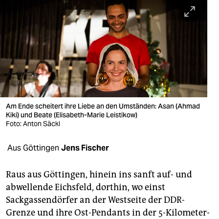
berlin
nord
wahrheit
verlag
verlag
veranstaltungen
Am Ende scheitert ihre Liebe an den Umständen: Asan (Ahmad
Kiki) und Beate (Elisabeth-Marie Leistikow)
shop
Foto: Anton Säckl
fragen & hilfe
Aus Göttingen
Jens Fischer
unterstützen
Raus aus Göttingen, hinein ins sanft auf- und
abo
abwellende Eichsfeld, dorthin, wo einst
Sackgassendörfer an der Westseite der DDR-
genossenschaft
Grenze und ihre Ost-Pendants in der 5-Kilometer-