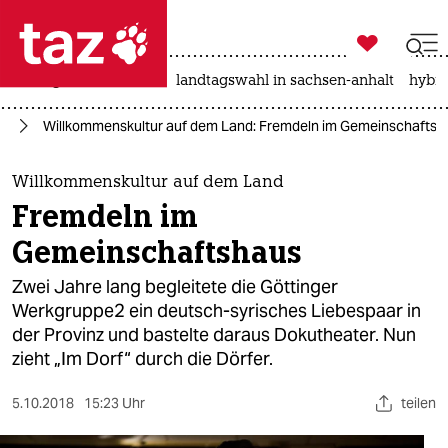

taz zahl ich
niedrigwasser
rente
landtagswahl in sachsen-anhalt
hybri

taz zahl ich
ur
Willkommenskultur auf dem Land: Fremdeln im Gemeinschaftsh
taz zahl ich
themen
Willkommenskultur auf dem Land
Fremdeln im
politik
Gemeinschaftshaus
öko
Zwei Jahre lang begleitete die Göttinger
Werkgruppe2 ein deutsch-syrisches Liebespaar in
gesellschaft
der Provinz und bastelte daraus Dokutheater. Nun
zieht „Im Dorf“ durch die Dörfer.
kultur
sport
5.10.2018
15:23 Uhr
teilen