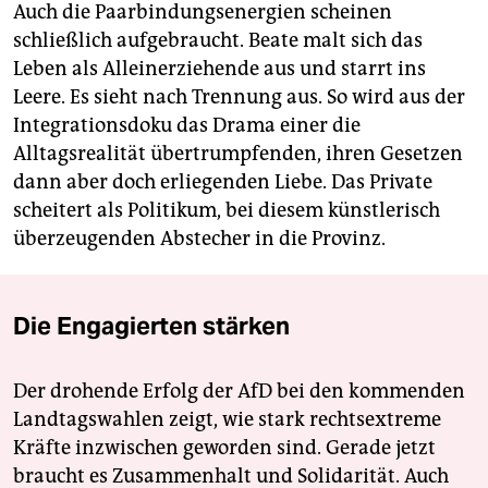
Auch die Paarbindungsenergien scheinen
Do, 15. 11., Jützenbach, Dorfgemeinschaftshaus
schließlich aufgebraucht. Beate malt sich das
Fr/Sa, 16./17. 11., Nesselröden, Gasthaus Schenke
Leben als Alleinerziehende aus und starrt ins
Infos:
werkgruppe2.de
Leere. Es sieht nach Trennung aus. So wird aus der
Integrationsdoku das Drama einer die
Alltagsrealität übertrumpfenden, ihren Gesetzen
dann aber doch erliegenden Liebe. Das Private
scheitert als Politikum, bei diesem künstlerisch
überzeugenden Abstecher in die Provinz.
Die Engagierten stärken
Der drohende Erfolg der AfD bei den kommenden
Landtagswahlen zeigt, wie stark rechtsextreme
Kräfte inzwischen geworden sind. Gerade jetzt
braucht es Zusammenhalt und Solidarität. Auch