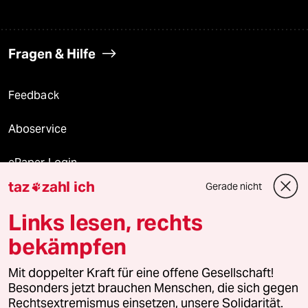
Fragen & Hilfe
Feedback
Aboservice
ePaper Login
taz
zahl ich
Gerade nicht

Downloads für Abonnierende
Links lesen, rechts
bekämpfen
© 2026 taz Verlags und Vertriebs GmbH
Mit doppelter Kraft für eine offene Gesellschaft!
Alle Rechte vorbehalten. Bei rechtlichen Fragen oder für Genehmigungen
wenden Sie sich bitte an
lizenzen@taz.de
Besonders jetzt brauchen Menschen, die sich gegen
Rechtsextremismus einsetzen, unsere Solidarität.