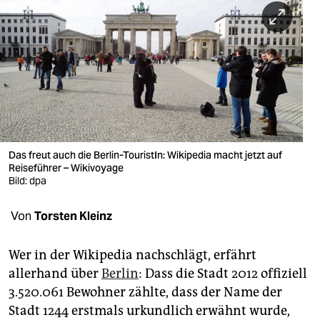
berlin
nord
wahrheit
verlag
verlag
veranstaltungen
Das freut auch die Berlin-TouristIn: Wikipedia macht jetzt auf
Reiseführer – Wikivoyage
shop
Bild: dpa
fragen & hilfe
Von
Torsten Kleinz
unterstützen
Wer in der Wikipedia nachschlägt, erfährt
abo
allerhand über
Berlin
: Dass die Stadt 2012 offiziell
3.520.061 Bewohner zählte, dass der Name der
genossenschaft
Stadt 1244 erstmals urkundlich erwähnt wurde,