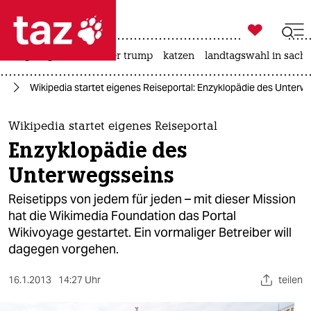

taz zahl ich
bergsteigen
usa unter trump
katzen
landtagswahl in sachs

taz zahl ich
ur
Wikipedia startet eigenes Reiseportal: Enzyklopädie des Unterw
taz zahl ich
themen
Wikipedia startet eigenes Reiseportal
Enzyklopädie des
politik
Unterwegsseins
öko
Reisetipps von jedem für jeden – mit dieser Mission
hat die Wikimedia Foundation das Portal
gesellschaft
Wikivoyage gestartet. Ein vormaliger Betreiber will
dagegen vorgehen.
kultur
sport
16.1.2013
14:27 Uhr
teilen