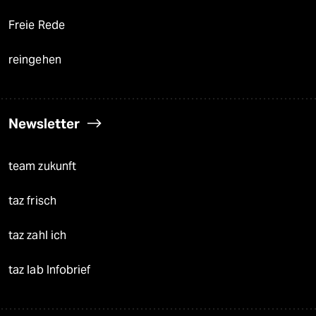
Freie Rede
reingehen
Newsletter
team zukunft
taz frisch
taz zahl ich
taz lab Infobrief