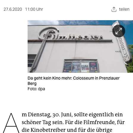
berlin
27.6.2020
11:00 Uhr
teilen
nord
wahrheit
verlag
verlag
veranstaltungen
shop
Da geht kein Kino mehr: Colosseum in Prenzlauer
Berg
fragen & hilfe
Foto: dpa
unterstützen
A
abo
m Dienstag, 30. Juni, sollte eigentlich ein
schöner Tag sein. Für die Filmfreunde, für
genossenschaft
die Kinobetreiber und für die übrige