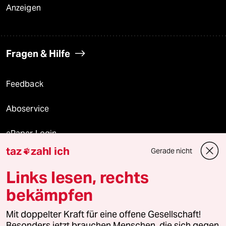
Anzeigen
Fragen & Hilfe
Feedback
Aboservice
ePaper Login
taz
zahl ich
Gerade nicht

Downloads für Abonnierende
Links lesen, rechts
bekämpfen
© 2026 taz Verlags und Vertriebs GmbH
Alle Rechte vorbehalten. Bei rechtlichen Fragen oder für Genehmigungen
Mit doppelter Kraft für eine offene Gesellschaft!
wenden Sie sich bitte an
lizenzen@taz.de
Besonders jetzt brauchen Menschen, die sich gegen