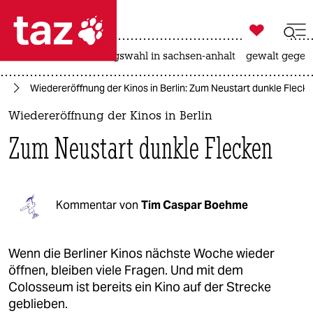

taz zahl ich
hitze
surfen
landtagswahl in sachsen-anhalt
gewalt gegen

taz zahl ich
us
Wiedereröffnung der Kinos in Berlin: Zum Neustart dunkle Fleck
taz zahl ich
Wiedereröffnung der Kinos in Berlin
themen
Zum Neustart dunkle Flecken
politik
öko
Kommentar von
Tim Caspar Boehme
gesellschaft
kultur
Wenn die Berliner Kinos nächste Woche wieder
öffnen, bleiben viele Fragen. Und mit dem
sport
Colosseum ist bereits ein Kino auf der Strecke
geblieben.