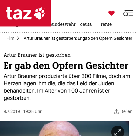

taz zahl ich
niedrigwasser
afd
bundeswehr
ceuta
rente

taz zahl ich
Film
Artur Brauner ist gestorben: Er gab den Opfern Gesichter
taz zahl ich
themen
Artur Brauner ist gestorben
Er gab den Opfern Gesichter
politik
Artur Brauner produzierte über 300 Filme, doch am
öko
Herzen lagen ihm die, die das Leid der Juden
behandelten. Im Alter von 100 Jahren ist er
gesellschaft
gestorben.
kultur
8.7.2019
19:25 Uhr
teilen
sport