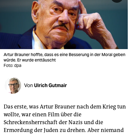
berlin
nord
wahrheit
verlag
verlag
Artur Brauner hoffte, dass es eine Besserung in der Moral geben
würde. Er wurde enttäuscht
veranstaltungen
Foto: dpa
shop
Von
Ulrich Gutmair
fragen & hilfe
unterstützen
Das erste, was Artur Brauner nach dem Krieg tun
abo
wollte, war einen Film über die
Schreckensherrschaft der Nazis und die
genossenschaft
Ermordung der Juden zu drehen. Aber niemand