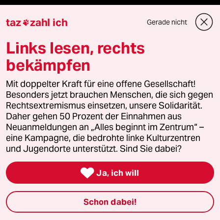
Anzeigen
taz
zahl ich
Gerade nicht

Links lesen, rechts
bekämpfen
Fragen & Hilfe
Mit doppelter Kraft für eine offene Gesellschaft!
Feedback
Besonders jetzt brauchen Menschen, die sich gegen
Rechtsextremismus einsetzen, unsere Solidarität.
Daher gehen 50 Prozent der Einnahmen aus
Aboservice
Neuanmeldungen an „Alles beginnt im Zentrum“ –
eine Kampagne, die bedrohte linke Kulturzentren
ePaper Login
und Jugendorte unterstützt. Sind Sie dabei?
Downloads für Abonnierende

Ja, ich will
Schon dabei!
© 2026 taz Verlags und Vertriebs GmbH
Alle Rechte vorbehalten. Bei rechtlichen Fragen oder für Genehmigungen