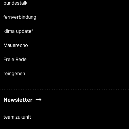
bundestalk
fernverbindung
klima update°
Mauerecho
Freie Rede
reingehen
Newsletter
team zukunft