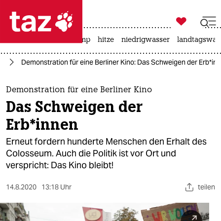

taz zahl ich
katzen
usa unter trump
hitze
niedrigwasser
landtagswahl

taz zahl ich
lin
Demonstration für eine Berliner Kino: Das Schweigen der Erb*in
taz zahl ich
themen
Demonstration für eine Berliner Kino
Das Schweigen der
politik
Erb*innen
öko
Erneut fordern hunderte Menschen den Erhalt des
Colosseum. Auch die Politik ist vor Ort und
gesellschaft
verspricht: Das Kino bleibt!
kultur
14.8.2020
13:18 Uhr
teilen
sport