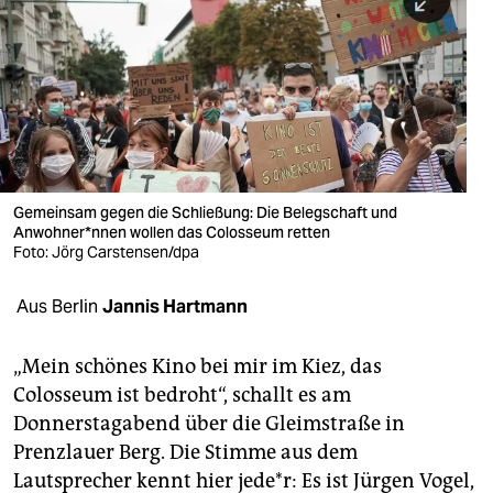
berlin
nord
wahrheit
verlag
verlag
Gemeinsam gegen die Schließung: Die Belegschaft und
Anwohner*nnen wollen das Colosseum retten
veranstaltungen
Foto: Jörg Carstensen/dpa
shop
Aus Berlin
Jannis Hartmann
fragen & hilfe
unterstützen
„Mein schönes Kino bei mir im Kiez, das
Colosseum ist bedroht“, schallt es am
abo
Donnerstagabend über die Gleimstraße in
Prenzlauer Berg. Die Stimme aus dem
genossenschaft
Lautsprecher kennt hier jede*r: Es ist Jürgen Vogel,