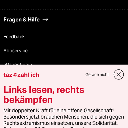
Fragen & Hilfe
Feedback
Aboservice
ePaper Login
taz
zahl ich
Gerade nicht

Downloads für Abonnierende
Links lesen, rechts
bekämpfen
© 2026 taz Verlags und Vertriebs GmbH
Alle Rechte vorbehalten. Bei rechtlichen Fragen oder für Genehmigungen
Mit doppelter Kraft für eine offene Gesellschaft!
wenden Sie sich bitte an
lizenzen@taz.de
Besonders jetzt brauchen Menschen, die sich gegen
Rechtsextremismus einsetzen, unsere Solidarität.