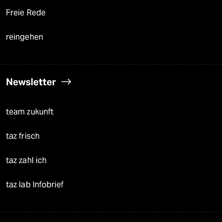
Freie Rede
reingehen
Newsletter
team zukunft
taz frisch
taz zahl ich
taz lab Infobrief