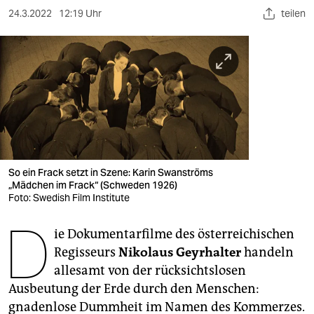
berlin
24.3.2022
12:19 Uhr
teilen
nord
wahrheit
verlag
verlag
veranstaltungen
So ein Frack setzt in Szene: Karin Swanströms
shop
„Mädchen im Frack“ (Schweden 1926)
Foto: Swedish Film Institute
fragen & hilfe
D
unterstützen
ie Dokumentarfilme des österreichischen
Regisseurs
Nikolaus Geyrhalter
handeln
abo
allesamt von der rücksichtslosen
Ausbeutung der Erde durch den Menschen:
genossenschaft
gnadenlose Dummheit im Namen des Kommerzes.