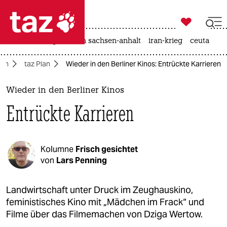

taz zahl ich
hitze
landtagswahl in sachsen-anhalt
iran-krieg
ceuta

taz zahl ich
lin
taz Plan
Wieder in den Berliner Kinos: Entrückte Karrieren
taz zahl ich
themen
Wieder in den Berliner Kinos
Entrückte Karrieren
politik
öko
Kolumne
Frisch gesichtet
gesellschaft
von
Lars Penning
kultur
Landwirtschaft unter Druck im Zeughauskino,
feministisches Kino mit „Mädchen im Frack“ und
sport
Filme über das Filmemachen von Dziga Wertow.