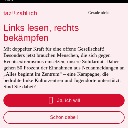
taz
zahl ich

Gerade nicht
Wahrheit
Links lesen, rechts
bekämpfen
Themen
Mit doppelter Kraft für eine offene Gesellschaft!
Besonders jetzt brauchen Menschen, die sich gegen
Rente
Rechtsextremismus einsetzen, unsere Solidarität. Daher
gehen 50 Prozent der Einnahmen aus Neuanmeldungen an
Ceuta
„Alles beginnt im Zentrum“ – eine Kampagne, die
bedrohte linke Kulturzentren und Jugendorte unterstützt.
Christopher Street Day
Sind Sie dabei?

Waldbrände
Ja, ich will
Fifa
Schon dabei!