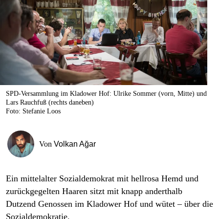
berlin
nord
wahrheit
verlag
verlag
SPD-Versammlung im Kladower Hof: Ulrike Sommer (vorn, Mitte) und
Lars Rauchfuß (rechts daneben)
veranstaltungen
Foto: Stefanie Loos
shop
fragen & hilfe
Von
Volkan Ağar
unterstützen
Ein mittelalter Sozialdemokrat mit hellrosa Hemd und
abo
zurückgegelten Haaren sitzt mit knapp anderthalb
genossenschaft
Dutzend Genossen im Kladower Hof und wütet – über die
So­zialdemokratie.