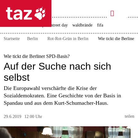

taz zahl ich
rente
ceuta
christopher street day
waldbrände
fifa

taz zahl ich
Startseite
Berlin
Rot-Rot-Grün in Berlin
Wie tickt die Berliner
taz zahl ich
themen
Wie tickt die Berliner SPD-Basis?
Auf der Suche nach sich
politik
selbst
öko
Die Europawahl verschärfte die Krise der
Sozialdemokraten. Eine Geschichte von der Basis in
gesellschaft
Spandau und aus dem Kurt-Schumacher-Haus.
kultur
teilen
29.6.2019
12:00 Uhr
sport