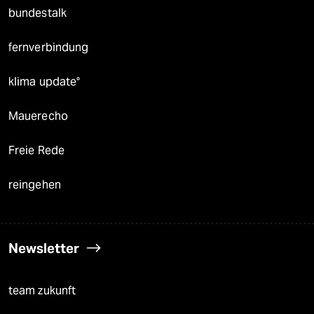
bundestalk
fernverbindung
klima update°
Mauerecho
Freie Rede
reingehen
Newsletter
team zukunft