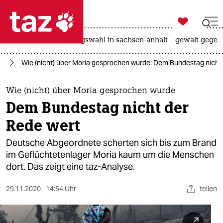

taz zahl ich
hitze
surfen
landtagswahl in sachsen-anhalt
gewalt gegen

taz zahl ich
ht
Wie (nicht) über Moria gesprochen wurde: Dem Bundestag nicht
taz zahl ich
themen
Wie (nicht) über Moria gesprochen wurde
Dem Bundestag nicht der
politik
Rede wert
öko
Deutsche Abgeordnete scherten sich bis zum Brand
im Geflüchtetenlager Moria kaum um die Menschen
gesellschaft
dort. Das zeigt eine taz-Analyse.
kultur
29.11.2020
14:54 Uhr
teilen
sport