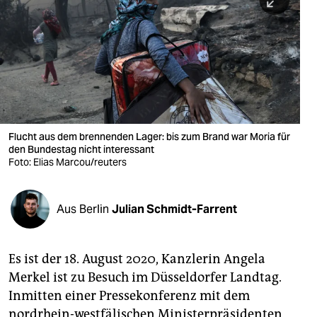
berlin
nord
wahrheit
verlag
verlag
Flucht aus dem brennenden Lager: bis zum Brand war Moria für
den Bundestag nicht interessant
veranstaltungen
Foto: Elias Marcou/reuters
shop
fragen & hilfe
Aus Berlin
Julian Schmidt-Farrent
unterstützen
Es ist der 18. August 2020, Kanzlerin Angela
abo
Merkel ist zu Besuch im Düsseldorfer Landtag.
genossenschaft
Inmitten einer Pressekonferenz mit dem
nordrhein-westfälischen Ministerpräsidenten