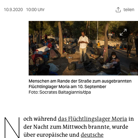
berlin
10.9.2020
10:00 Uhr
teilen
nord
wahrheit
verlag
verlag
veranstaltungen
shop
Menschen am Rande der Straße zum ausgebrannten
Flüchtlinglager Moria am 10. September
fragen & hilfe
Foto: Socrates Baltagiannis/dpa
unterstützen
N
abo
och während
das Flüchtlingslager Moria
in
der Nacht zum Mittwoch brannte, wurde
genossenschaft
über europäische und
deutsche