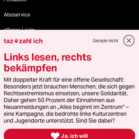
Aboservice
ePaper Login
taz
zahl ich
Gerade nicht

Downloads für Abonnierende
Links lesen, rechts
bekämpfen
© 2026 taz Verlags und Vertriebs GmbH
Mit doppelter Kraft für eine offene Gesellschaft!
Alle Rechte vorbehalten. Bei rechtlichen Fragen oder für Genehmigungen
wenden Sie sich bitte an
lizenzen@taz.de
Besonders jetzt brauchen Menschen, die sich gegen
Rechtsextremismus einsetzen, unsere Solidarität.
Daher gehen 50 Prozent der Einnahmen aus
Feedback
Redaktionsstatut
Kommune-Richtlinien
KI-
Neuanmeldungen an „Alles beginnt im Zentrum“ –
eine Kampagne, die bedrohte linke Kulturzentren
Leitlinie
Informant
Datenschutz
Impressum
AGB
und Jugendorte unterstützt. Sind Sie dabei?
Seitenwende
Einwilligungen widerrufen (Ads)

Ja, ich will