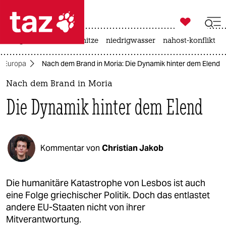

taz zahl ich
krieg in der ukraine
hitze
niedrigwasser
nahost-konflikt

taz zahl ich
Europa
Nach dem Brand in Moria: Die Dynamik hinter dem Elend
taz zahl ich
Nach dem Brand in Moria
themen
Die Dynamik hinter dem Elend
politik
öko
Kommentar von
Christian Jakob
gesellschaft
kultur
Die humanitäre Katastrophe von Lesbos ist auch
eine Folge griechischer Politik. Doch das entlastet
sport
andere EU-Staaten nicht von ihrer
Mitverantwortung.