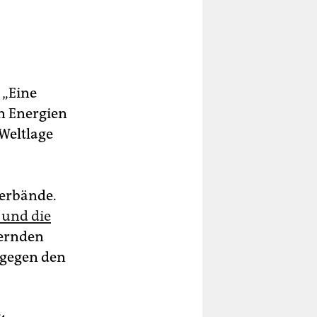
 „Eine
en Energien
 Weltlage
Verbände.
 und die
hernden
s gegen den