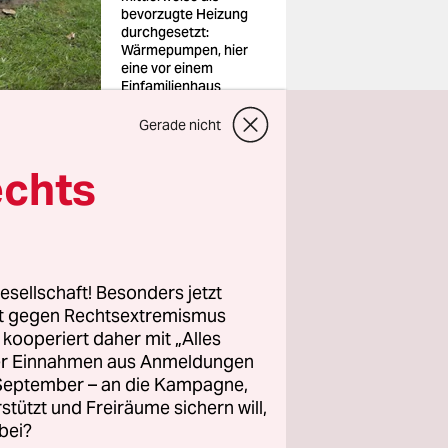
bevorzugte Heizung
durchgesetzt:
Wärmepumpen, hier
eine vor einem
Einfamilienhaus
Foto: Daniel
Reinhardt/dpa/dpa-
Gerade nicht
tmn
echts
gaben aus
kaufte
en lägen
eien sehr
esellschaft! Besonders jetzt
rt gegen Rechtsextremismus
chen
z kooperiert daher mit „Alles
pumpe
ller Einnahmen aus Anmeldungen
uni rund
. September – an die Kampagne,
rstützt und Freiräume sichern will,
bei?