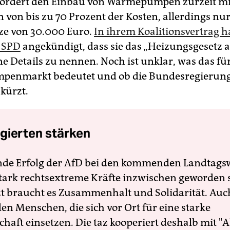
fördert den Einbau von Wärmepumpen zurzeit mi
 von bis zu 70 Prozent der Kosten, allerdings nur
ze von 30.000 Euro.
In ihrem Koalitionsvertrag 
 SPD
angekündigt, dass sie das „Heizungsgesetz 
ne Details zu nennen. Noch ist unklar, was das fü
enmarkt bedeutet und ob die Bundesregierung
kürzt.
gierten stärken
nde Erfolg der AfD bei den kommenden Landtags
 stark rechtsextreme Kräfte inzwischen geworden 
zt braucht es Zusammenhalt und Solidarität. Auc
en Menschen, die sich vor Ort für eine starke
schaft einsetzen. Die taz kooperiert deshalb mit "A