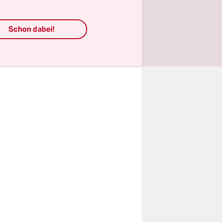
ie
 Plus um 35
Schon dabei!
 hätten die
h zum