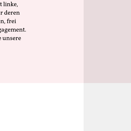
 linke,
ür deren
n, frei
ngagement.
e unsere