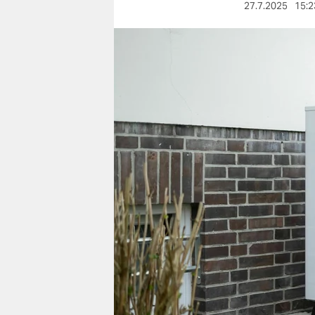
berlin
27.7.2025
15:2
nord
wahrheit
verlag
verlag
veranstaltungen
shop
fragen & hilfe
unterstützen
abo
genossenschaft