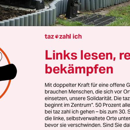
taz
zahl ich

Links lesen, r
ie
Wärmepumpe war im ersten Halbjahr
nach An
bekämpfen
gsbranche voraussichtlich erstmals die meistver
t. Die offiziellen Zahlen für Öl- und Gasheizung
nicht vor, doch die Absätze von Wärmepumpen s
Mit doppelter Kraft für eine offene G
brauchen Menschen, die sich vor O
estiegen, erklärten der Bundesverband der Deuts
einsetzen, unsere Solidarität. Die ta
ndustrie (BDH) und der Bundesverband Wärme
beginnt im Zentrum“. 50 Prozent a
reitag. Demnach wurden zwischen Januar und J
bei taz zahl ich gehen – bis zum 30
räte verkauft.
die linke, selbstverwaltete Orte unte
bevor sie verschwinden. Sind Sie da