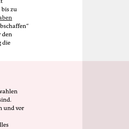
t
 bis zu
haben
abschaffen“
r den
 die
wahlen
sind.
h und vor
lles