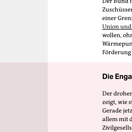
Der Bund 
Zuschüssen
einer Gren
Union und
wollen, oh
Wärmepump
Förderung 
Die Enga
Der drohe
zeigt, wie
Gerade jet
allem mit d
Zivilgesell