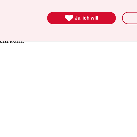
55 Prozent mehr als im Vorjahreszeitraum, wie d
tteilten. Bereits das erste Quartal sei mit einem

Ja, ich will
t gelaufen. Vor allem im zweiten Quartal ab April
nn stark angezogen – um 75 Prozent im Vergleic
eitraum.