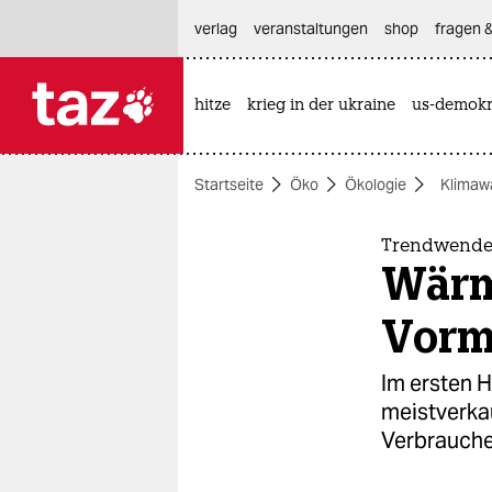
hautnavigation anspringen
hauptinhalt anspringen
footer anspringen
verlag
veranstaltungen
shop
fragen &
hitze
krieg in der ukraine
us-demokr

taz zahl ich
taz zahl ich
Startseite
Öko
Ökologie
Klimaw
themen
politik
Trendwende
Wärm
öko
Vorm
gesellschaft
Im ersten 
kultur
meistverka
Verbrauche
sport