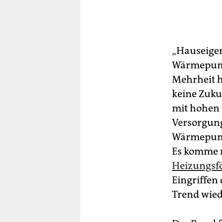
„Hauseigen
Wärmepumpe
Mehrheit h
keine Zukun
mit hohen 
Versorgung
Wärmepumpe
Es komme
Heizungsf
Eingriffen 
Trend wied