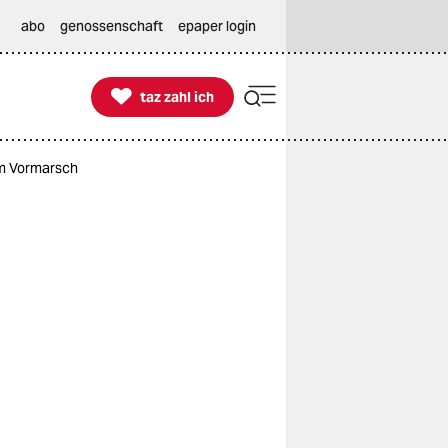
abo
genossenschaft
epaper login

taz zahl ich
taz zahl ich
m Vormarsch
,