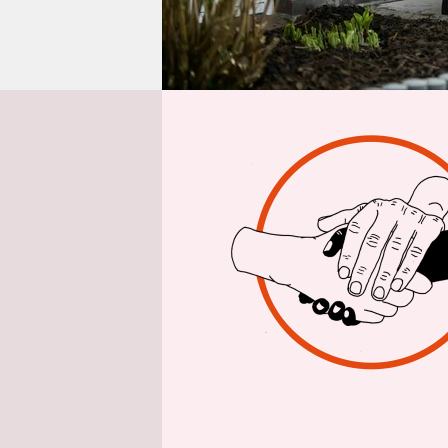
epaper login
afp/taz
| D
der Heizun
Heizungsar
zwar noch 
deutlich g
Heizungsi
(BWP) am F
139.000 Ge