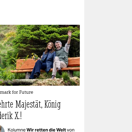
mark for Future
ehrte Majestät, König
erik X.!
Kolumne
Wir retten die Welt
von