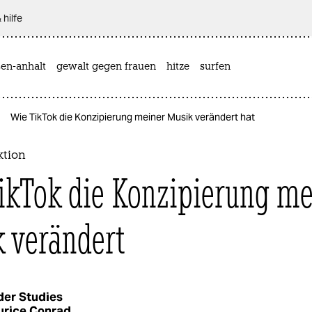
 hilfe
sen-anhalt
gewalt gegen frauen
hitze
surfen
Wie TikTok die Konzipierung meiner Musik verändert hat
ktion
ikTok die Konzipierung me
 verändert
er Studies
urice Conrad