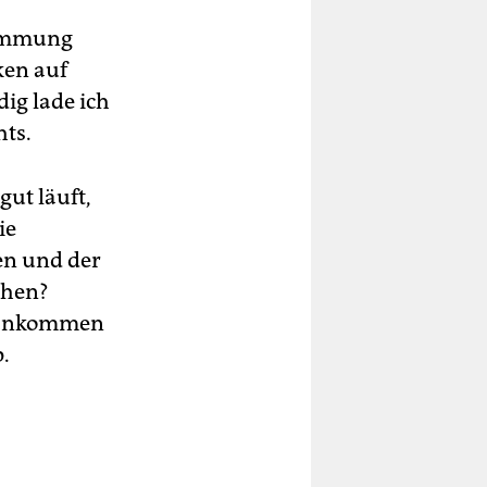
timmung
ken auf
ig lade ich
hts.
ut läuft,
ie
en und der
sehen?
t ankommen
.