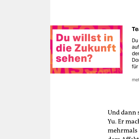
Te
Du 
auf
den
Do
für
meh
🐾
ko
Und dann s
Yu. Er mac
mehrmals a