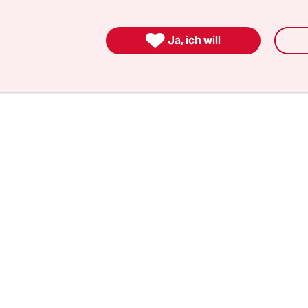
sch. Aber so schnell wie das Video auf Tiktok vir
Streaming-Zahlen auch wieder nach unten. Und 

Ja, ich will