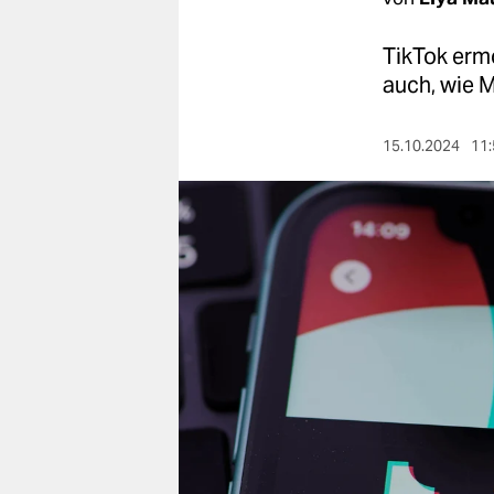
berlin
nord
TikTok ermö
auch, wie M
wahrheit
verlag
15.10.2024
11:
verlag
veranstaltungen
shop
fragen & hilfe
unterstützen
abo
genossenschaft