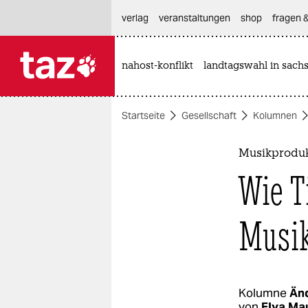
hautnavigation anspringen
hauptinhalt anspringen
footer anspringen
verlag
veranstaltungen
shop
fragen &
nahost-konflikt
landtagswahl in sach

taz zahl ich
taz zahl ich
Startseite
Gesellschaft
Kolumnen
themen
politik
Musikprodu
Wie T
öko
gesellschaft
Musik
kultur
sport
Kolumne
Änd
von
Elya Ma