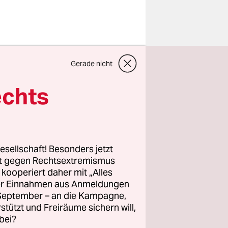
Tok verändert
ik
Gerade nicht
o:
omorange/imago
echts
en,
weile die
Tiktok
esellschaft! Besonders jetzt
mmt dich
rt gegen Rechtsextremismus
z kooperiert daher mit „Alles
ller Einnahmen aus Anmeldungen
. September – an die Kampagne,
 Und ich
rstützt und Freiräume sichern will,
 ich im
bei?