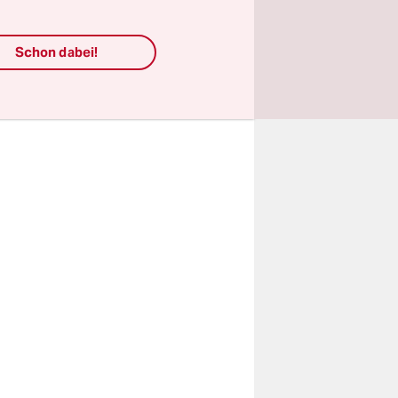
al geht,
mein High
Schon dabei!