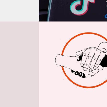
epaper login
W
i
machen, we
niemand er
Ich will M
merke, das