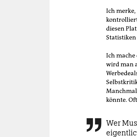
Ich merke,
kontrollie
diesen Pla
Statistiken
Ich mache 
wird man a
Werbedeal
Selbstkriti
Manchmal h
könnte. Oft
Wer Mu­si

eigentlic