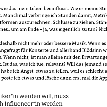
 wie das mein Leben beeinflusst. Wie es meine S
rt. Manchmal verbringe ich Stunden damit, Metri
ttformen auszurechnen, Schlüsse zu ziehen. Ständ
 neu, um am Ende – ja, was eigentlich zu tun? Nic
deshalb nicht mehr oder bessere Musik. Wenn es g
ngefragt für Konzerte und allerhand Blödsinn w
s
.
Wenn nicht, ist man alleine mit den Erwartung
k. Ist das, was ich tue, relevant? Will das jemand 
abe ich Angst, etwas zu teilen, weil es schlech
 poste ich etwas und lösche dann erst mal die App
­ke­r*in werden will, muss
h In­flu­en­ce­r*in werden