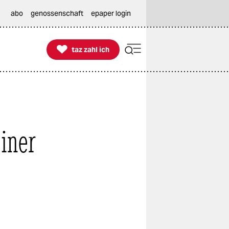
abo
genossenschaft
epaper login

taz zahl ich
taz zahl ich
iner