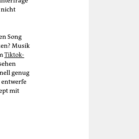
interfrage
 nicht
en Song
tzen? Musik
im
Tiktok-
ssehen
hnell genug
h entwerfe
ept mit