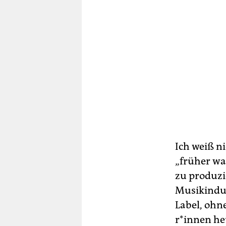
Ich weiß ni
„früher wa
zu produzi
Musikindus
Label, ohne
r*in­nen h