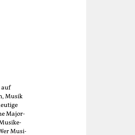
 auf
ch, Musik
heutige
ne Major-
Mu­si­ke­
er Mu­si­