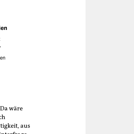
ien
t
,
ken
. Da wäre
ch
igkeit, aus