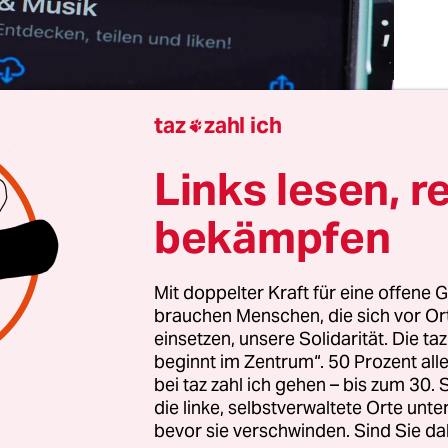
Tik
taz
zahl ich
Mus

Fot
Chr
Links lesen, r
bekämpfen
e wird man gehört? Also, so richtig? Spotify-Zahl
Instagram-Follower und Tiktok-Views sind mittler
zentrale Metrik in der Musikindustrie. Du musst 
Mit doppelter Kraft für eine offene G
nn du Musik machen willst, sagen sie. Sonst ni
brauchen Menschen, die sich vor O
einsetzen, unsere Solidarität. Die ta
nst.
beginnt im Zentrum“. 50 Prozent a
bei taz zahl ich gehen – bis zum 30
usik machen. Deshalb versuche ich es mit
Tiktok
.
die linke, selbstverwaltete Orte unte
s das etwas mit mir macht. Wenn es gut läuft, bin
bevor sie verschwinden. Sind Sie da