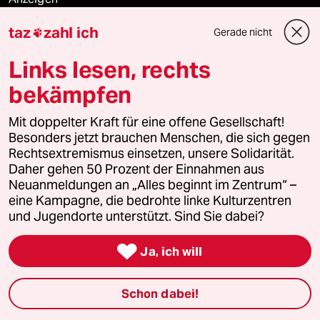
taz
zahl ich
Gerade nicht

Fragen & Hilfe
Links lesen, rechts
bekämpfen
Feedback
Mit doppelter Kraft für eine offene Gesellschaft!
Besonders jetzt brauchen Menschen, die sich gegen
Aboservice
Rechtsextremismus einsetzen, unsere Solidarität.
Daher gehen 50 Prozent der Einnahmen aus
ePaper Login
Neuanmeldungen an „Alles beginnt im Zentrum“ –
eine Kampagne, die bedrohte linke Kulturzentren
Downloads für Abonnierende
und Jugendorte unterstützt. Sind Sie dabei?

Ja, ich will
© 2026 taz Verlags und Vertriebs GmbH
Alle Rechte vorbehalten. Bei rechtlichen Fragen oder für Genehmigungen
Schon dabei!
wenden Sie sich bitte an
lizenzen@taz.de