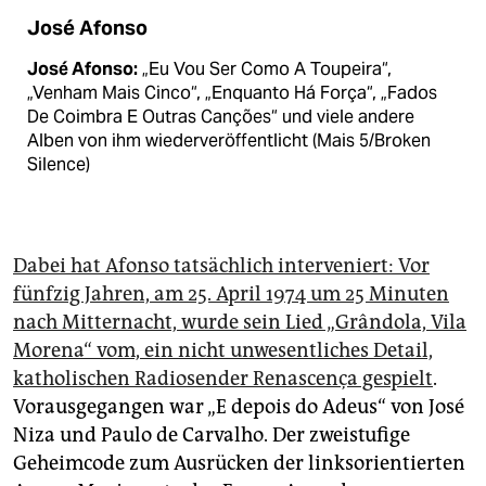
José Afonso
José Afonso:
„Eu Vou Ser Como A Toupeira“,
„Venham Mais Cinco“, „Enquanto Há Força“, „Fados
De Coimbra E Outras Canções“ und viele andere
Alben von ihm wiederveröffentlicht (Mais 5/Broken
Silence)
Dabei hat Afonso tatsächlich interveniert: Vor
fünfzig Jahren, am 25. April 1974 um 25 Minuten
nach Mitternacht, wurde sein Lied „Grândola, Vila
Morena“ vom, ein nicht unwesentliches Detail,
katholischen Radiosender Renascença gespielt
.
Vorausgegangen war „E depois do Adeus“ von José
Niza und Paulo de Carvalho. Der zweistufige
Geheimcode zum Ausrücken der linksorientierten