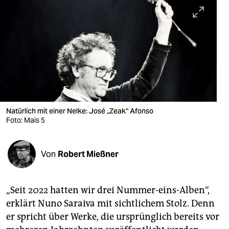
berlin
nord
wahrheit
verlag
verlag
veranstaltungen
Natürlich mit einer Nelke: José „Zeak“ Afonso
Foto: Mais 5
shop
fragen & hilfe
Von
Robert Mießner
unterstützen
„Seit 2022 hatten wir drei Nummer-eins-Alben“,
abo
erklärt Nuno Saraiva mit sichtlichem Stolz. Denn
genossenschaft
er spricht über Werke, die ursprünglich bereits vor