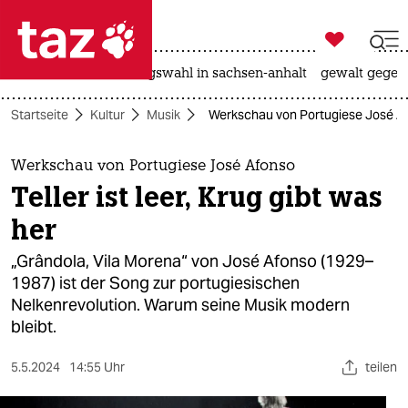

taz zahl ich
hitze
surfen
landtagswahl in sachsen-anhalt
gewalt gegen

taz zahl ich
Startseite
Kultur
Musik
Werkschau von Portugiese José Afons
taz zahl ich
themen
Werkschau von Portugiese José Afonso
Teller ist leer, Krug gibt was
politik
her
öko
„Grândola, Vila Morena“ von José Afonso (1929–
1987) ist der Song zur portugiesischen
gesellschaft
Nelkenrevolution. Warum seine Musik modern
bleibt.
kultur
sport
5.5.2024
14:55 Uhr
teilen