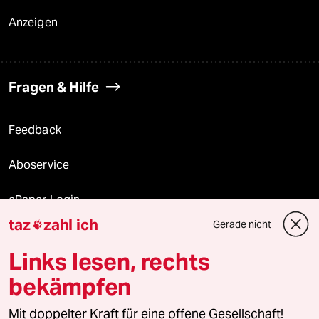
Anzeigen
Fragen & Hilfe
Feedback
Aboservice
ePaper Login
taz
zahl ich
Gerade nicht

Downloads für Abonnierende
Links lesen, rechts
bekämpfen
© 2026 taz Verlags und Vertriebs GmbH
Mit doppelter Kraft für eine offene Gesellschaft!
Alle Rechte vorbehalten. Bei rechtlichen Fragen oder für Genehmigungen