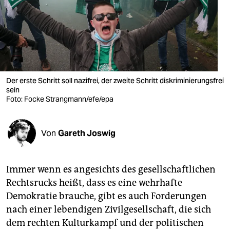
berlin
nord
wahrheit
verlag
Der erste Schritt soll nazifrei, der zweite Schritt diskriminierungsfrei
verlag
sein
Foto: Focke Strangmann/efe/epa
veranstaltungen
shop
Von
Gareth Joswig
fragen & hilfe
Immer wenn es angesichts des gesellschaftlichen
unterstützen
Rechtsrucks heißt, dass es eine wehrhafte
abo
Demokratie brauche, gibt es auch Forderungen
nach einer lebendigen Zivilgesellschaft, die sich
genossenschaft
dem rechten Kulturkampf und der politischen