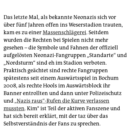
Zur
Neuwahl der Bremer Bürgerschaft am 14. Mai
schaut die taz daher in einem Dossier genau hin. Was
Das letzte Mal, als bekannte Neonazis sich vor
macht das Lebensgefühl aus? Wieso ist Bremen die
über fünf Jahren offen ins Weserstadion trauten,
Raucherhauptstadt? Warum nochmal ist
kam es zu einer
Massenschlägerei
. Seitdem
Bremerhaven wichtig? Und was macht Werder?
wurden die Rechten bei Spielen nicht mehr
Alle Texte des Dossiers werden unter dem Link
gesehen – die Symbole und Fahnen der offiziell
taz.de/bestofbremen
gesammelt.
aufgelösten Neonazi-Fangruppen „Standarte“ und
„Nordsturm“ sind eh im Stadion verboten.
Praktisch geächtet sind rechte Fangruppen
spätestens seit einem Auswärtsspiel in Bochum
2008, als rechte Hools im Auswärtsblock ihr
Banner entrollten und dann unter Polizeischutz
und
„Nazis raus“-Rufen die Kurve verlassen
mussten
. Kim* ist Teil der aktiven Fanszene und
hat sich bereit erklärt, mit der taz über das
Selbstverständnis der Fans zu sprechen.