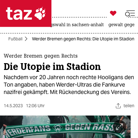

taz zahl ich
hitze
surfen
landtagswahl in sachsen-anhalt
gewalt gegen

taz zahl ich
Fußball
Werder Bremen gegen Rechts: Die Utopie im Stadion
taz zahl ich
themen
Werder Bremen gegen Rechts
Die Utopie im Stadion
politik
Nachdem vor 20 Jahren noch rechte Hooligans den
öko
Ton angaben, haben Werder-Ultras die Fankurve
nazifrei gekämpft. Mit Rückendeckung des Vereins.
gesellschaft
14.5.2023
12:06 Uhr
teilen
kultur
sport