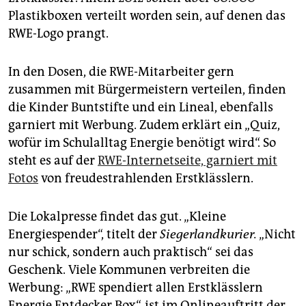
epaper login
Plastikboxen verteilt worden sein, auf denen das
RWE-Logo prangt.
In den Dosen, die RWE-Mitarbeiter gern
zusammen mit Bürgermeistern verteilen, finden
die Kinder Buntstifte und ein Lineal, ebenfalls
garniert mit Werbung. Zudem erklärt ein „Quiz,
wofür im Schulalltag Energie benötigt wird“. So
steht es auf der
RWE-Internetseite, garniert mit
Fotos
von freudestrahlenden Erstklässlern.
Die Lokalpresse findet das gut. „Kleine
Energiespender“, titelt der
Siegerlandkurier.
„Nicht
nur schick, sondern auch praktisch“ sei das
Geschenk. Viele Kommunen verbreiten die
Werbung: „RWE spendiert allen Erstklässlern
Energie Entdecker Box“, ist im Onlineauftritt der