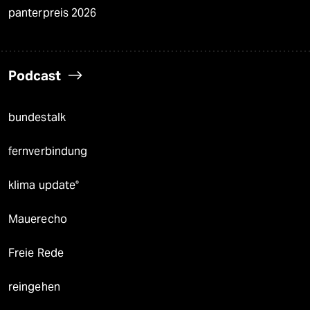
panterpreis 2026
Podcast
bundestalk
fernverbindung
klima update°
Mauerecho
Freie Rede
reingehen