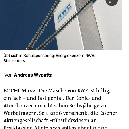
berlin
nord
wahrheit
verlag
verlag
Übt sich in Schulsponsoring: Energiekonzern RWE.
Bild: reuters
veranstaltungen
shop
Von
Andreas Wyputta
fragen & hilfe
BOCHUM
taz
| Die Masche von RWE ist billig,
unterstützen
einfach – und fast genial. Der Kohle- und
Atomkonzern macht schon Sechsjährige zu
abo
Werbeträgern. Seit 2006 verschenkt die Essener
genossenschaft
Aktiengesellschaft Frühstücksdosen an
Erstklässler. Allein 2012 sollen über 80.000