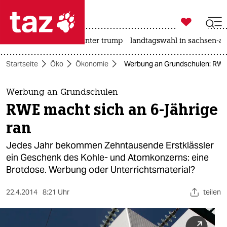

taz zahl ich
nahost-konflikt
usa unter trump
landtagswahl in sachsen-an

taz zahl ich
Startseite
Öko
Ökonomie
Werbung an Grundschulen: RWE 
taz zahl ich
themen
Werbung an Grundschulen
RWE macht sich an 6-Jährige
politik
ran
öko
Jedes Jahr bekommen Zehntausende Erstklässler
ein Geschenk des Kohle- und Atomkonzerns: eine
gesellschaft
Brotdose. Werbung oder Unterrichtsmaterial?
kultur
22.4.2014
8:21 Uhr
teilen
sport