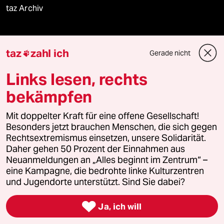
taz Archiv
taz
zahl ich
Mehr taz Angebote
Gerade nicht

Links lesen, rechts
Reisen
bekämpfen
Kantine
Mit doppelter Kraft für eine offene Gesellschaft!
Besonders jetzt brauchen Menschen, die sich gegen
Shop
Rechtsextremismus einsetzen, unsere Solidarität.
Daher gehen 50 Prozent der Einnahmen aus
Anzeigen
Neuanmeldungen an „Alles beginnt im Zentrum“ –
eine Kampagne, die bedrohte linke Kulturzentren
und Jugendorte unterstützt. Sind Sie dabei?
Fragen & Hilfe

Ja, ich will