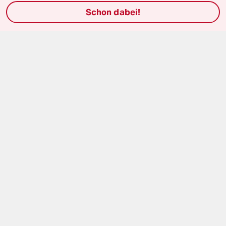
Feedback
Schon dabei!
Aboservice
ePaper Login
Downloads für Abonnierende
© 2026 taz Verlags und Vertriebs GmbH
Alle Rechte vorbehalten. Bei rechtlichen Fragen oder für Genehmigungen
wenden Sie sich bitte an
lizenzen@taz.de
Feedback
Redaktionsstatut
Kommune-Richtlinien
KI-
Leitlinie
Informant
Datenschutz
Impressum
AGB