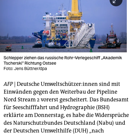
berlin
nord
wahrheit
verlag
verlag
Schlepper ziehen das russische Rohr-Verlegeschiff „Akademik
Tscherski“ Richtung Ostsee
veranstaltungen
Foto: Jens Büttner/dpa
shop
AFP
| Deutsche Um­welt­schüt­ze­r:in­nen sind mit
fragen & hilfe
Einwänden gegen den Weiterbau der Pipeline
unterstützen
Nord Stream 2 vorerst gescheitert. Das Bundesamt
für Seeschifffahrt und Hydrographie (BSH)
abo
erklärte am Donnerstag, es habe die Widersprüche
des Naturschutzbundes Deutschland (Nabu) und
genossenschaft
der Deutschen Umwelthilfe (DUH) „nach