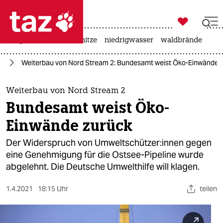

taz zahl ich
krieg in der ukraine
hitze
niedrigwasser
waldbrände

taz zahl ich
ie
Weiterbau von Nord Stream 2: Bundesamt weist Öko-Einwände 
taz zahl ich
themen
Weiterbau von Nord Stream 2
Bundesamt weist Öko-
politik
Einwände zurück
öko
Der Widerspruch von Um­welt­schüt­ze­r:in­nen gegen
eine Genehmigung für die Ostsee-Pipeline wurde
gesellschaft
abgelehnt. Die Deutsche Umwelthilfe will klagen.
kultur
1.4.2021
18:15 Uhr
teilen
sport