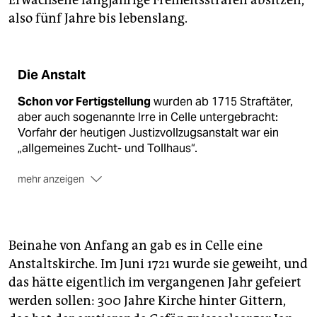
Erwachsene langjährige Freiheitsstrafen absitzen,
also fünf Jahre bis lebenslang.
Die Anstalt
Schon vor Fertigstellung
wurden ab 1715 Straftäter,
aber auch sogenannte Irre in Celle untergebracht:
Vorfahr der heutigen Justizvollzugsanstalt war ein
„allgemeines Zucht- und Tollhaus“.
mehr anzeigen
Überregional bekannt
ist die Anstalt seit 1978: Da
fingierten deutsche Sicherheitsbehörden einen
Befreiungsversuch durch das RAF-Milieu, indem sie
das „Celler Loch“ in die Gefängniswand sprengten
.
Beinahe von Anfang an gab es in Celle eine
Anstaltskirche. Im Juni 1721 wurde sie geweiht, und
das hätte eigentlich im vergangenen Jahr gefeiert
werden sollen: 300 Jahre Kirche hinter Gittern,