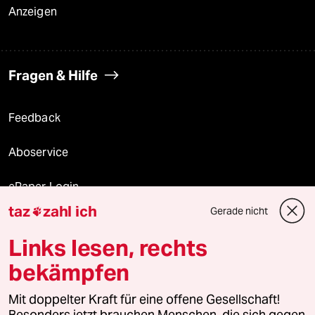
Anzeigen
Fragen & Hilfe
Feedback
Aboservice
ePaper Login
taz
zahl ich
Gerade nicht

Downloads für Abonnierende
Links lesen, rechts
bekämpfen
© 2026 taz Verlags und Vertriebs GmbH
Mit doppelter Kraft für eine offene Gesellschaft!
Alle Rechte vorbehalten. Bei rechtlichen Fragen oder für Genehmigungen
wenden Sie sich bitte an
lizenzen@taz.de