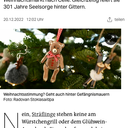
berlin
301 Jahre Seelsorge hinter Gittern.
nord
20.12.2022
12:02 Uhr
teilen
wahrheit
verlag
verlag
veranstaltungen
shop
fragen & hilfe
unterstützen
Weihnachtsstimmung? Geht auch hinter Gefängnismauern
Foto: Radovan Stoklasa/dpa
abo
N
ein,
Sträflinge
stehen keine am
genossenschaft
Würstchengrill oder dem Glühwein-