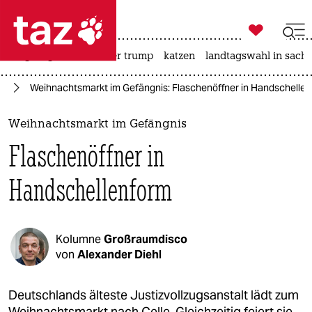

taz zahl ich
bergsteigen
usa unter trump
katzen
landtagswahl in sachs

taz zahl ich
nd
Weihnachtsmarkt im Gefängnis: Flaschenöffner in Handschelle
taz zahl ich
themen
Weihnachtsmarkt im Gefängnis
Flaschenöffner in
politik
Handschellenform
öko
gesellschaft
Kolumne
Großraumdisco
kultur
von
Alexander Diehl
sport
Deutschlands älteste Justizvollzugsanstalt lädt zum
Weihnachtsmarkt nach Celle. Gleichzeitig feiert sie