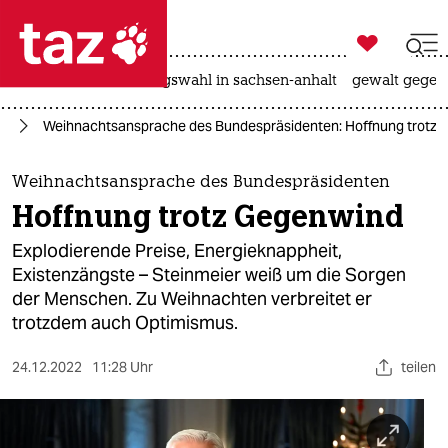

taz zahl ich
hitze
surfen
landtagswahl in sachsen-anhalt
gewalt gegen

taz zahl ich
ne
Weihnachtsansprache des Bundespräsidenten: Hoffnung trotz
taz zahl ich
themen
Weihnachtsansprache des Bundespräsidenten
Hoffnung trotz Gegenwind
politik
Explodierende Preise, Energieknappheit,
öko
Existenzängste – Steinmeier weiß um die Sorgen
der Menschen. Zu Weihnachten verbreitet er
gesellschaft
trotzdem auch Optimismus.
kultur
24.12.2022
11:28 Uhr
teilen
sport