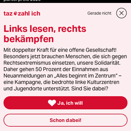
taz
zahl ich
Gerade nicht

Podcast
Links lesen, rechts
bekämpfen
bundestalk
Mit doppelter Kraft für eine offene Gesellschaft!
Besonders jetzt brauchen Menschen, die sich gegen
fernverbindung
Rechtsextremismus einsetzen, unsere Solidarität.
Daher gehen 50 Prozent der Einnahmen aus
klima update°
Neuanmeldungen an „Alles beginnt im Zentrum“ –
eine Kampagne, die bedrohte linke Kulturzentren
Mauerecho
und Jugendorte unterstützt. Sind Sie dabei?
Freie Rede

Ja, ich will
reingehen
Schon dabei!