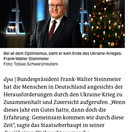
berlin
nord
wahrheit
verlag
verlag
Bei all dem Optimismus, sieht er kein Ende des Ukraine-Krieges:
Frank-Walter Steinmeier
veranstaltungen
Foto: Tobias Schwarz/reuters
shop
dpa
| Bundespräsident Frank-Walter Steinmeier
fragen & hilfe
hat die Menschen in Deutschland angesichts der
Herausforderungen durch den Ukraine-Krieg zu
unterstützen
Zusammenhalt und Zuversicht aufgerufen. „Wenn
dieses Jahr ein Gutes hatte, dann doch die
abo
Erfahrung: Gemeinsam kommen wir durch diese
genossenschaft
Zeit“, sagte das Staatsoberhaupt in seiner