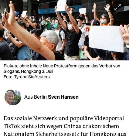
berlin
nord
wahrheit
verlag
verlag
veranstaltungen
Plakate ohne Inhalt: Neue Protestform gegen das Verbot von
Slogans, Hongkong 3. Juli
shop
Foto: Tyrone Siu/reuters
fragen & hilfe
Aus Berlin
Sven Hansen
unterstützen
abo
Das soziale Netzwerk und populäre Videoportal
genossenschaft
TikTok zieht sich wegen Chinas drakonischem
Nationalem
Sicherheitsgesetz
für Hongkong aus