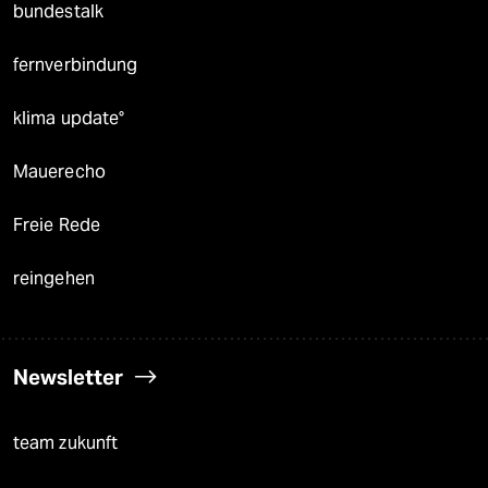
bundestalk
fernverbindung
klima update°
Mauerecho
Freie Rede
reingehen
Newsletter
team zukunft