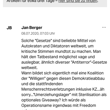
Artikeln für etwa drei Tage –
hier sind sie zu finden
.
Jan Berger
JB
08.07.2020
,
07:03 Uhr
Solche "Gesetze" sind beliebte Mittel von
Autokraten und Diktatoren weltweit, um
kritische Stimmen mundtot zu machen. Man
hält den Tatbestand möglichst vage und
auslegbar, ähnlich diverser "Antiterror"-Gesetze
weltweit.
Wann bildet sich eigentlich mal eine Koalition
der "Willigen" gegen diesen Demokratieabbau
und die stattfindenden
Menschenrechtsverletzungen inklusive KZ...äh
sorry..."Umerziehungslager" mit Sterilisation als
optionales Giveaway? Ich würde als
Operationsname irgendwas mit Freedom