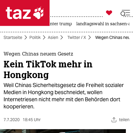

taz zahl ich
nahost-konflikt
usa unter trump
landtagswahl in sachsen-an

taz zahl ich
Startseite
Politik
Asien
Twitter / X
Wegen Chinas neuem
taz zahl ich
themen
Wegen Chinas neuem Gesetz
Kein TikTok mehr in
politik
Hongkong
öko
Weil Chinas Sicherheitsgesetz die Freiheit sozialer
Medien in Hongkong beschneidet, wollen
gesellschaft
Internetriesen nicht mehr mit den Behörden dort
kooperieren.
kultur
sport
7.7.2020
18:45 Uhr
teilen