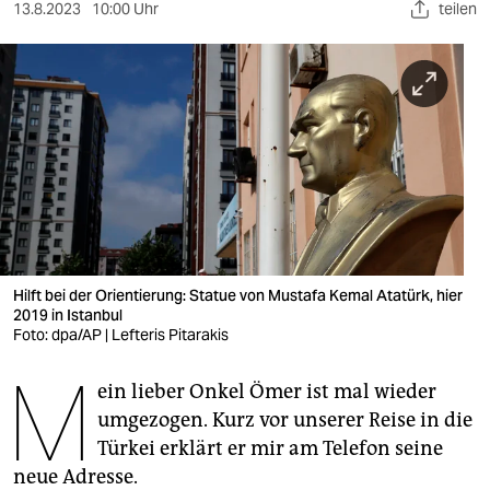
berlin
13.8.2023
10:00 Uhr
teilen
nord
wahrheit
verlag
verlag
veranstaltungen
shop
Hilft bei der Orientierung: Statue von Mustafa Kemal Atatürk, hier
2019 in Istanbul
fragen & hilfe
Foto: dpa/AP | Lefteris Pitarakis
unterstützen
M
ein lieber Onkel Ömer ist mal wieder
abo
umgezogen. Kurz vor unserer Reise in die
Türkei erklärt er mir am Telefon seine
genossenschaft
neue Adresse.