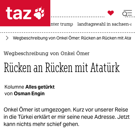

taz zahl ich
nahost-konflikt
usa unter trump
landtagswahl in sachsen-an

taz zahl ich
rd
Wegbeschreibung von Onkel Ömer: Rücken an Rücken mit Atatü
taz zahl ich
themen
Wegbeschreibung von Onkel Ömer
Rücken an Rücken mit Atatürk
politik
öko
Kolumne
Alles getürkt
von
Osman Engin
gesellschaft
kultur
Onkel Ömer ist umgezogen. Kurz vor unserer Reise
in die Türkei erklärt er mir seine neue Adresse. Jetzt
sport
kann nichts mehr schief gehen.