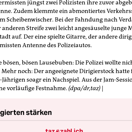
vermissten jüngst zwei Polizisten ihre zuvor abg
nne. Zudem klemmte ein abmontiertes Verkehrs
em Scheibenwischer. Bei der Fahndung nach Verd
r anderen Streife zwei leicht angesäuselte junge
adt auf. Der eine spielte Gitarre, der andere dirig
rmissten Antenne des Polizeiautos.
e bösen, bösen Lausebuben: Die Polizei wollte nic
. Mehr noch: Der angeeignete Dirigierstock hatte 
-Jährigen soagr ein Nachspiel. Aus der Jam-Sess
ne vorläufige Festnahme.
(dpa/dr,taz)
|
gierten stärken
nde Erfolg der AfD bei den kommenden Landtags
taz
zahl ich
