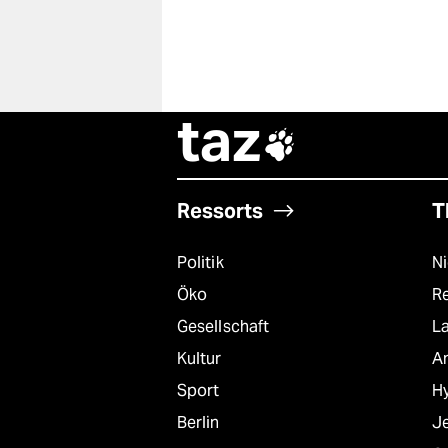
taz

Ressorts
T
Politik
N
Öko
R
Gesellschaft
L
Kultur
A
Sport
Hy
Berlin
J