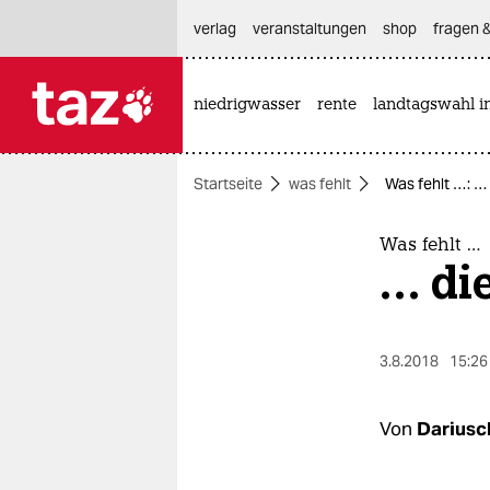
hautnavigation anspringen
hauptinhalt anspringen
footer anspringen
verlag
veranstaltungen
shop
fragen &
niedrigwasser
rente
landtagswahl i

taz zahl ich
taz zahl ich
Startseite
was fehlt
Was fehlt …: …
themen
politik
Was fehlt …
… di
öko
gesellschaft
3.8.2018
15:26
kultur
Von
Dariusc
sport