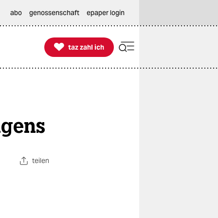
abo
genossenschaft
epaper login

taz zahl ich
taz zahl ich
agens
teilen