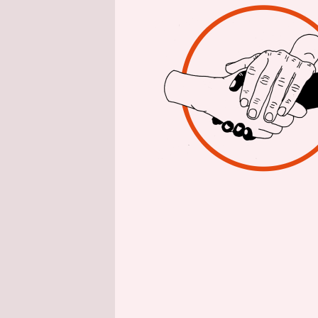
epaper login
zeigt, wie
Gerade jet
allem mit d
Zivilgesell
beginnt im
selbstverw
Schutz und 
zugänglich
Finden Sie
Aktion.
Jetzt u