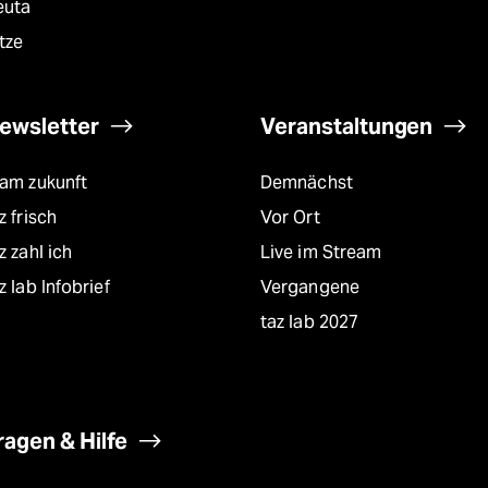
euta
tze
ewsletter
Veranstaltungen
eam zukunft
Demnächst
z frisch
Vor Ort
z zahl ich
Live im Stream
z lab Infobrief
Vergangene
taz lab 2027
ragen & Hilfe