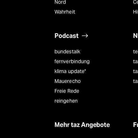
Nord
C
Wahrheit
Hi
Podcast
N
bundestalk
t
fernverbindung
ta
klima update°
ta
Mauerecho
ta
Freie Rede
reingehen
Mehr taz Angebote
F