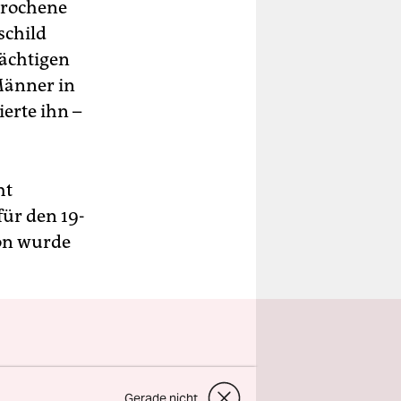
ebrochene
schild
ächtigen
 Männer in
ierte ihn –
ht
für den 19-
ion wurde
wahlen
Gerade nicht