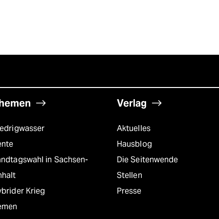
hemen
Verlag
iedrigwasser
Aktuelles
ente
Hausblog
andtagswahl in Sachsen-
Die Seitenwende
nhalt
Stellen
brider Krieg
Presse
emen