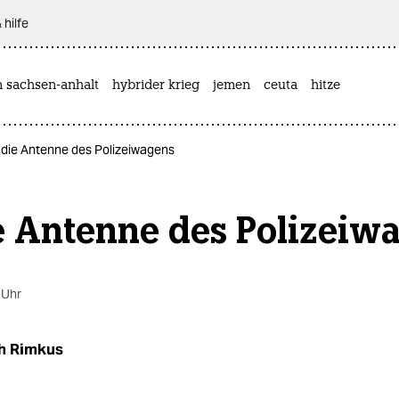
 hilfe
n sachsen-anhalt
hybrider krieg
jemen
ceuta
hitze
 die Antenne des Polizeiwagens
e Antenne des Polizeiw
 Uhr
h Rimkus