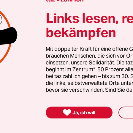
 stark rechtsextreme Kräfte inzwischen geworden 
Links lesen, r
zt braucht es Zusammenhalt und Solidarität. Auc
en Menschen, die sich vor Ort für eine starke
bekämpfen
schaft einsetzen. Die taz kooperiert deshalb mit "A
 Zentrum". Die Kampagne unterstützt bundesweit
altete Orte und baut einen solidarischen Fonds f
Mit doppelter Kraft für eine offene G
brauchen Menschen, die sich vor O
Erhalt auf. Eine offene Gesellschaft braucht gute
einsetzen, unsere Solidarität. Die ta
en Journalismus – und zivilgesellschaftliches E
beginnt im Zentrum“. 50 Prozent a
 auch? Dann machen Sie mit und unterstützen Si
bei taz zahl ich gehen – bis zum 30
die linke, selbstverwaltete Orte unte
bevor sie verschwinden. Sind Sie da
nterstützen

Ja, ich will