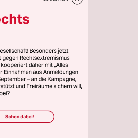
sind.
echts
h und vor
lles
 linke,
ür deren
esellschaft! Besonders jetzt
rt gegen Rechtsextremismus
n, frei
z kooperiert daher mit „Alles
ngagement.
ller Einnahmen aus Anmeldungen
e unsere
. September – an die Kampagne,
rstützt und Freiräume sichern will,
bei?
Schon dabei!