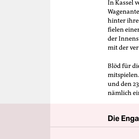
berlin
In Kassel 
Wagenante
nord
hinter ihr
wahrheit
fielen eine
der Innenst
verlag
mit der ve
verlag
Blöd für di
veranstaltungen
mitspielen
shop
und den 23
fragen & hilfe
nämlich ei
unterstützen
abo
Die Enga
genossenschaft
Der drohe