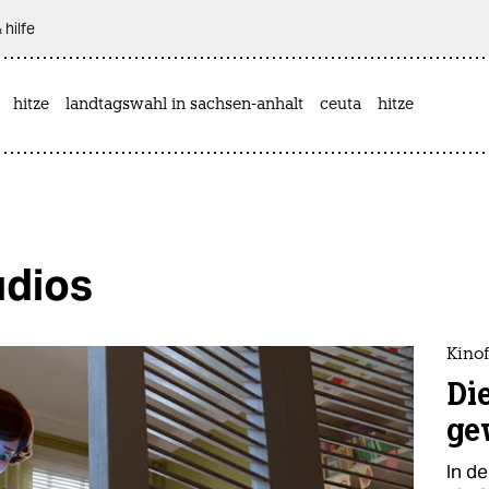
 hilfe
hitze
landtagswahl in sachsen-anhalt
ceuta
hitze
udios
Kinof
Di
ge
In d