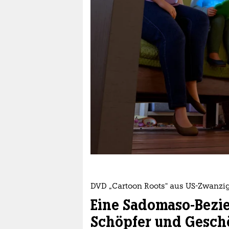
berlin
nord
wahrheit
verlag
verlag
veranstaltungen
shop
fragen & hilfe
unterstützen
DVD „Cartoon Roots“ aus US-Zwanzi
abo
Eine Sadomaso-Bezi
genossenschaft
Schöpfer und Gesch