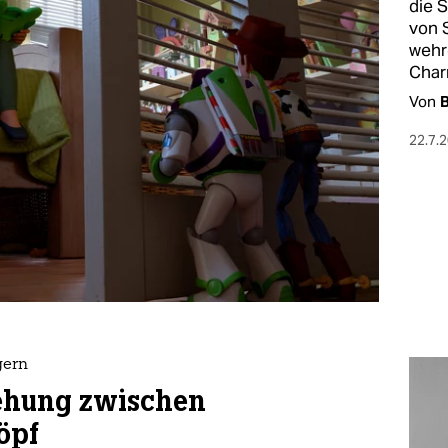
die 
von 
wehr
Char
Von
B
22.7.
gern
ehung zwischen
öpf