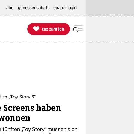
abo
genossenschaft
epaper login

taz zahl ich
taz zahl ich
ilm „Toy Story 5“
e Screens haben
wonnen
er fünften „Toy Story“ müssen sich