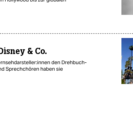
 Disney & Co.
n­seh­dar­stel­le­r:in­nen den Dreh­buch­
n und Sprechchören haben sie