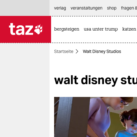
hautnavigation anspringen
hauptinhalt anspringen
footer anspringen
verlag
veranstaltungen
shop
fragen &
bergsteigen
usa unter trump
katzen

taz zahl ich
taz zahl ich
Startseite
Walt Disney Studios
themen
politik
walt disney st
öko
gesellschaft
kultur
sport