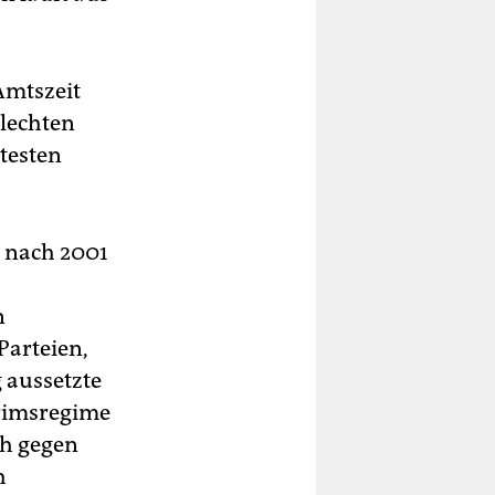
Amtszeit
hlechten
testen
r nach 2001
n
arteien,
 aussetzte
erimsregime
ch gegen
h