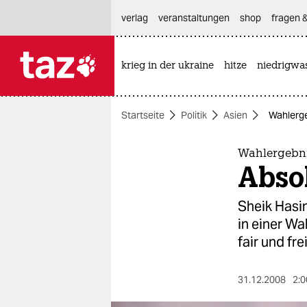
hautnavigation anspringen
hauptinhalt anspringen
footer anspringen
verlag
veranstaltungen
shop
fragen &
krieg in der ukraine
hitze
niedrigwa

taz zahl ich
taz zahl ich
Startseite
Politik
Asien
Wahlerge
themen
politik
Wahlergebn
Abso
öko
Sheik Hasi
gesellschaft
in einer W
fair und fre
kultur
sport
31.12.2008
2:0