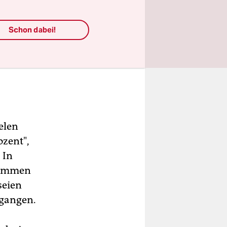
Schon dabei!
elen
ozent",
 In
Stimmen
seien
egangen.