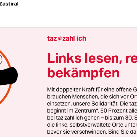
Zastiral
em Sieg hatte niemand gerechnet: Bei der ersten
taz
zahl ich

wahl in Bangladesch seit sieben Jahren errang
erichtete Parteienallianz der Awami-Liga-Chefin 
Links lesen, r
 von 300 Sitzen. Damit hat sie ihre erbitterte Wi
bekämpfen
a vernichtend geschlagen: Auf die konservativ-rel
 die Bangladesh Nationalist Party (BNP) entfielen
Mit doppelter Kraft für eine offene G
brauchen Menschen, die sich vor O
einsetzen, unsere Solidarität. Die ta
beginnt im Zentrum“. 50 Prozent a
bei taz zahl ich gehen – bis zum 30
die linke, selbstverwaltete Orte unte
bevor sie verschwinden. Sind Sie da