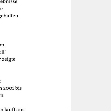
gebnisse
se
gehalten
am
ll"
 zeigte
e
n 2001 bis
on
n läuft aus