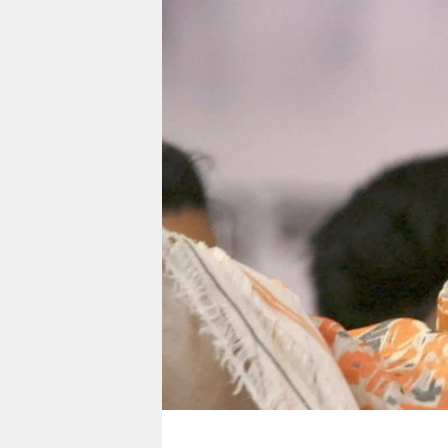
berlin
nord
wahrheit
verlag
verlag
veranstaltungen
shop
fragen & hilfe
unterstützen
abo
genossenschaft