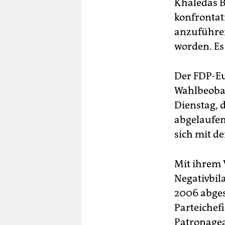
Khaledas B
konfrontat
anzuführe
worden. Es
Der FDP-Eu
Wahlbeoba
Dienstag, 
abgelaufen
sich mit d
Mit ihrem 
Negativbil
2006 abges
Parteichef
Patronagea