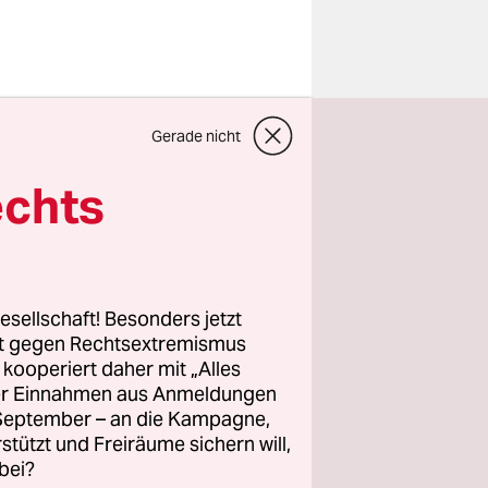
Gerade nicht
 am Montag
Sheikh
echts
dersacherin
igiöse
 nur 32
esellschaft! Besonders jetzt
rt gegen Rechtsextremismus
z kooperiert daher mit „Alles
ller Einnahmen aus Anmeldungen
. September – an die Kampagne,
rstützt und Freiräume sichern will,
bei?