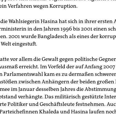
t ein Verfahren wegen Korruption.
die Wahlsiegerin Hasina hat sich in ihrer ersten 
rministerin in den Jahren 1996 bis 2001 einen sc
en. 2001 wurde Bangladesch als eines der korrup
Welt eingestuft.
tte vor allem die Gewalt gegen politische Gegne
Ausmaß erreicht. Im Vorfeld der auf Anfang 2007
en Parlamentswahl kam es zu dermaßen schwere
tößen zwischen Anhängern der beiden großen P
rmee im Januar desselben Jahres die Abstimmung
tstand verhängte. Das militärisch gestützte Int
rte Politiker und Geschäftsleute festnehmen. Au
 Parteichefinnen Khaleda und Hasina laufen noc