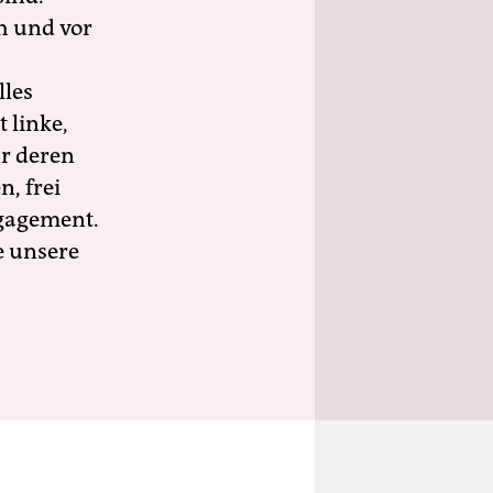
h und vor
lles
 linke,
ür deren
n, frei
ngagement.
e unsere