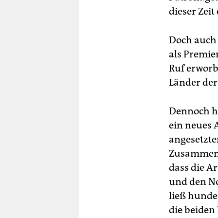
dieser Zei
Doch auch 
als Premie
Ruf erworb
Länder der 
Dennoch ha
ein neues 
angesetzt
Zusammens
dass die A
und den No
ließ hunde
die beiden