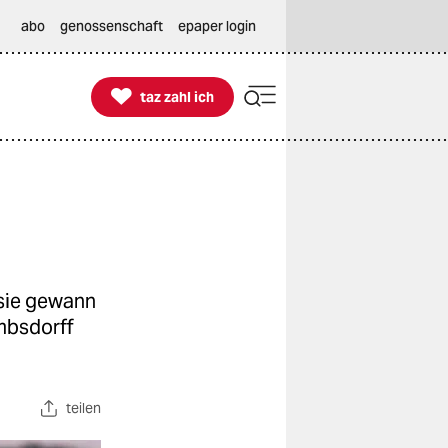
abo
genossenschaft
epaper login

taz zahl ich
taz zahl ich
 sie gewann
mbsdorff
teilen