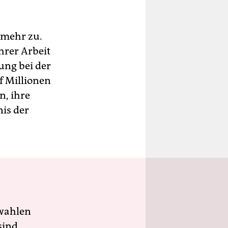
 mehr zu.
hrer Arbeit
ung bei der
f Millionen
n, ihre
is der
wahlen
sind.