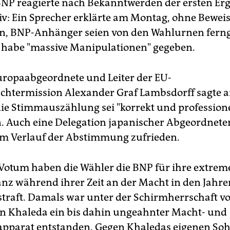
NP reagierte nach Bekanntwerden der ersten Er
iv: Ein Sprecher erklärte am Montag, ohne Bewei
n, BNP-Anhänger seien von den Wahlurnen fern
 habe "massive Manipulationen" gegeben.
ropaabgeordnete und Leiter der EU-
chtermission Alexander Graf Lambsdorff sagte 
die Stimmauszählung sei "korrekt und professione
. Auch eine Delegation japanischer Abgeordneter
em Verlauf der Abstimmung zufrieden.
Votum haben die Wähler die BNP für ihre extrem
anz während ihrer Zeit an der Macht in den Jahre
traft. Damals war unter der Schirmherrschaft v
in Khaleda ein bis dahin ungeahnter Macht- und
pparat entstanden. Gegen Khaledas eigenen Soh