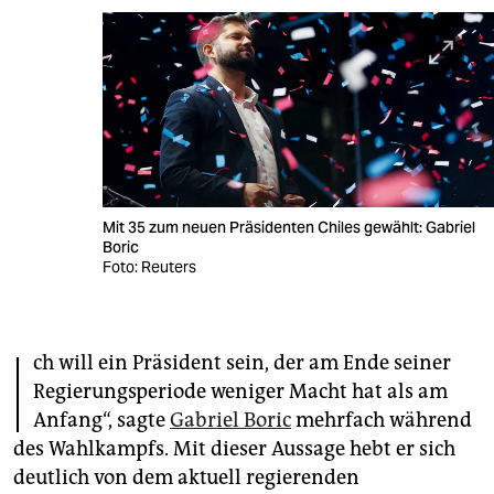
berlin
nord
wahrheit
verlag
verlag
Mit 35 zum neuen Präsidenten Chiles gewählt: Gabriel
veranstaltungen
Boric
Foto: Reuters
shop
fragen & hilfe
I
ch will ein Präsident sein, der am Ende seiner
unterstützen
Regierungsperiode weniger Macht hat als am
abo
Anfang“, sagte
Gabriel Boric
mehrfach während
des Wahlkampfs. Mit dieser Aussage hebt er sich
genossenschaft
deutlich von dem aktuell regierenden