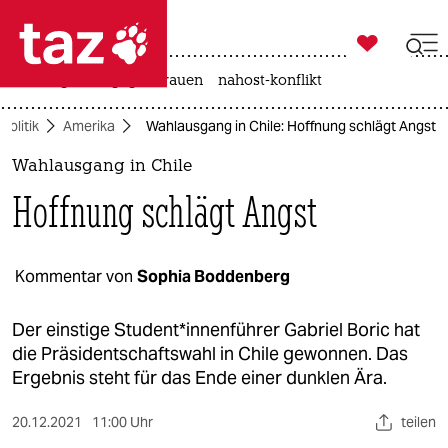

taz zahl ich
hitze
gewalt gegen frauen
nahost-konflikt

taz zahl ich
Politik
Amerika
Wahlausgang in Chile: Hoffnung schlägt Angst
taz zahl ich
Wahlausgang in Chile
themen
Hoffnung schlägt Angst
politik
öko
Kommentar von
Sophia Boddenberg
gesellschaft
Der einstige Stu­den­t*in­nen­füh­rer Gabriel Boric hat
die Präsidentschaftswahl in Chile gewonnen. Das
kultur
Ergebnis steht für das Ende einer dunklen Ära.
sport
20.12.2021
11:00 Uhr
teilen