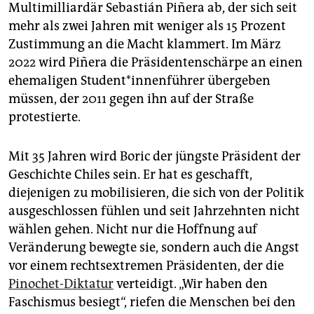
epaper login
Multimilliardär Sebastián Piñera ab, der sich seit
mehr als zwei Jahren mit weniger als 15 Prozent
Zustimmung an die Macht klammert. Im März
2022 wird Piñera die Präsidentenschärpe an einen
ehemaligen Stu­den­t*in­nen­füh­rer übergeben
müssen, der 2011 gegen ihn auf der Straße
protestierte.
Mit 35 Jahren wird Boric der jüngste Präsident der
Geschichte Chiles sein. Er hat es geschafft,
diejenigen zu mobilisieren, die sich von der Politik
ausgeschlossen fühlen und seit Jahrzehnten nicht
wählen gehen. Nicht nur die Hoffnung auf
Veränderung bewegte sie, sondern auch die Angst
vor einem rechtsextremen Präsidenten, der die
Pinochet-Diktatur
verteidigt. „Wir haben den
Faschismus besiegt“, riefen die Menschen bei den