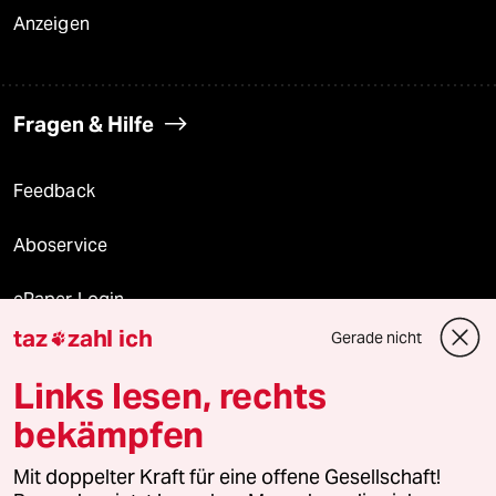
Anzeigen
Fragen & Hilfe
Feedback
Aboservice
ePaper Login
taz
zahl ich
Gerade nicht

Downloads für Abonnierende
Links lesen, rechts
bekämpfen
© 2026 taz Verlags und Vertriebs GmbH
Mit doppelter Kraft für eine offene Gesellschaft!
Alle Rechte vorbehalten. Bei rechtlichen Fragen oder für Genehmigungen
wenden Sie sich bitte an
lizenzen@taz.de