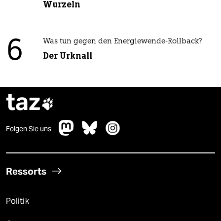
Wurzeln
6
Was tun gegen den Energiewende-Rollback?
Der Urknall
taz

Folgen Sie uns
Ressorts
Politik