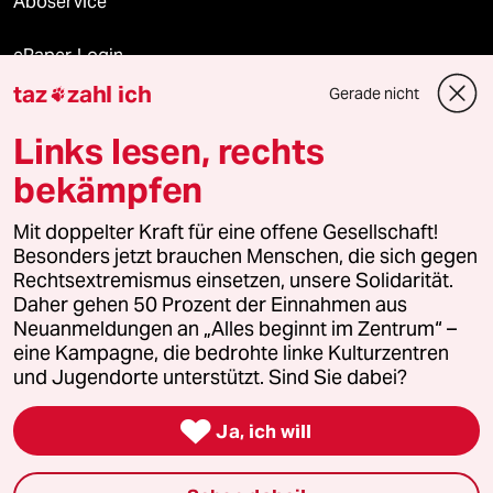
Aboservice
ePaper Login
taz
zahl ich
Gerade nicht

Downloads für Abonnierende
Links lesen, rechts
bekämpfen
© 2026 taz Verlags und Vertriebs GmbH
Mit doppelter Kraft für eine offene Gesellschaft!
Alle Rechte vorbehalten. Bei rechtlichen Fragen oder für Genehmigungen
wenden Sie sich bitte an
lizenzen@taz.de
Besonders jetzt brauchen Menschen, die sich gegen
Rechtsextremismus einsetzen, unsere Solidarität.
Daher gehen 50 Prozent der Einnahmen aus
Feedback
Redaktionsstatut
Kommune-Richtlinien
KI-
Neuanmeldungen an „Alles beginnt im Zentrum“ –
eine Kampagne, die bedrohte linke Kulturzentren
Leitlinie
Informant
Datenschutz
Impressum
AGB
und Jugendorte unterstützt. Sind Sie dabei?
Seitenwende
Einwilligungen widerrufen (Ads)

Ja, ich will