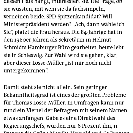
dessen Hals hängt, interessiert sie. Die Frage, ob
epaper login
sie wüssten, mit wem sie da fachsimpeln,
verneinen beide. SPD-Spitzenkandidat? Will
Ministerpräsident werden? „Ach, dann wähle ich
Sie“, platzt die Frau heraus. Die 84-Jährige hat in
den 1980er Jahren als Sekretärin in Helmut
Schmidts Hamburger Büro gearbeitet, heute lebt
sie in Schleswig. Zur Wahl wird sie gehen, klar,
aber dieser Losse-Müller „ist mir noch nicht
untergekommen“.
Damit steht sie nicht allein: Sein geringer
Bekanntheitsgrad ist eines der größten Probleme
für Thomas Losse-Müller. In Umfragen kann nur
rund ein Viertel der Befragten mit seinem Namen
etwas anfangen. Gäbe es eine Direktwahl des
Regierungschefs, würden nur 6 Prozent ihn, 11