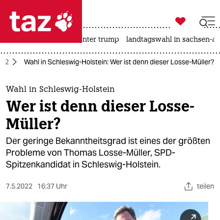

taz zahl ich
nahost-konflikt
usa unter trump
landtagswahl in sachsen-an

taz zahl ich
022
Wahl in Schleswig-Holstein: Wer ist denn dieser Losse-Müller?
taz zahl ich
themen
Wahl in Schleswig-Holstein
Wer ist denn dieser Losse-
politik
Müller?
öko
Der geringe Bekanntheitsgrad ist eines der größten
Probleme von Thomas Losse-Müller, SPD-
gesellschaft
Spitzenkandidat in Schleswig-Holstein.
kultur
7.5.2022
16:37 Uhr
teilen
sport