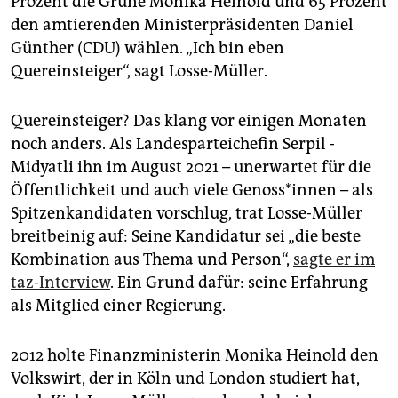
Prozent die Grüne Monika Heinold und 65 Prozent
den amtierenden Ministerpräsidenten Daniel
Günther (CDU) wählen. „Ich bin eben
Quereinsteiger“, sagt Losse-Müller.
Quereinsteiger? Das klang vor einigen Monaten
noch anders. Als Landesparteichefin Serpil ­
Midyatli ihn im August 2021 – unerwartet für die
Öffentlichkeit und auch viele Ge­nos­s*in­nen – als
Spitzenkandidaten vorschlug, trat Losse-Müller
breitbeinig auf: Seine Kandidatur sei „die beste
Kombination aus Thema und Person“,
sagte er im
taz-Interview
. Ein Grund dafür: seine Erfahrung
als Mitglied einer Regierung.
2012 holte Finanzministerin Monika Heinold den
Volkswirt, der in Köln und London studiert hat,