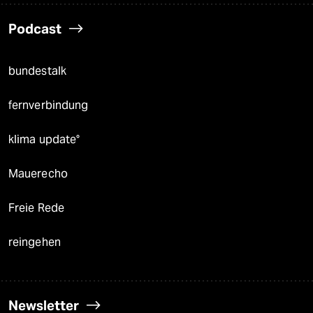
Podcast
bundestalk
fernverbindung
klima update°
Mauerecho
Freie Rede
reingehen
Newsletter