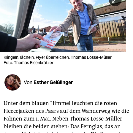
berlin
nord
wahrheit
verlag
verlag
Klingeln, lächeln, Flyer überreichen: Thomas Losse-Müller
Foto: Thomas Eisenkrätzer
veranstaltungen
shop
Von
Esther Geißlinger
fragen & hilfe
unterstützen
Unter dem blauen Himmel leuchten die roten
Fleece­jacken des Paars auf dem Wanderweg wie die
abo
Fahnen zum 1. Mai. Neben Thomas Losse-Müller
genossenschaft
bleiben die beiden stehen: Das Fernglas, das an