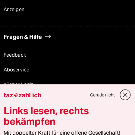
Anzeigen
Fragen & Hilfe
Feedback
Aboservice
ePaper Login
taz
zahl ich
Gerade nicht

Downloads für Abonnierende
Links lesen, rechts
bekämpfen
© 2026 taz Verlags und Vertriebs GmbH
Mit doppelter Kraft für eine offene Gesellschaft!
Alle Rechte vorbehalten. Bei rechtlichen Fragen oder für Genehmigungen