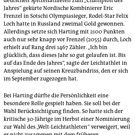
deutschen Spitzenathleten zum „Champion des
Jahres“ gekürte Nordische Kombinierer Eric
Frenzel in Sotschi Olympiasieger, Rodel-Star Felix
Loch hatte in Russland zweimal Gold gewonnen.
Allerdings setzte sich Harting mit 2100 Punkten
auch nur sehr knapp vor Frenzel (2055) durch, Loch
erhielt auf Rang drei 1467 Zähler. „Ich bin
glücklich, dass dieses Jahr so gut gelaufen ist. Bis
auf das Ende des Jahres“, sagte der Leichtathlet in
Anspielung auf seinen Kreuzbandriss, den er sich
im September zugezogen hat.
Bei Harting dürfte die Persönlichkeit eine
besondere Rolle gespielt haben. Sie soll bei der
Wahl Berücksichtigung finden. So hatte sich der
kritische 30-Jährige im Herbst einer Nominierung
zur Wahl des „Welt-Leichtathleten“ verweigert, weil
er nicht zusammen mit dem früheren