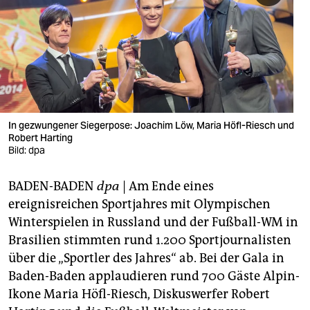
berlin
nord
wahrheit
verlag
verlag
In gezwungener Siegerpose: Joachim Löw, Maria Höfl-Riesch und
Robert Harting
veranstaltungen
Bild: dpa
shop
BADEN-BADEN
dpa
| Am Ende eines
fragen & hilfe
ereignisreichen Sportjahres mit Olympischen
Winterspielen in Russland und der Fußball-WM in
unterstützen
Brasilien stimmten rund 1.200 Sportjournalisten
über die „Sportler des Jahres“ ab. Bei der Gala in
abo
Baden-Baden applaudieren rund 700 Gäste Alpin-
genossenschaft
Ikone Maria Höfl-Riesch, Diskuswerfer Robert