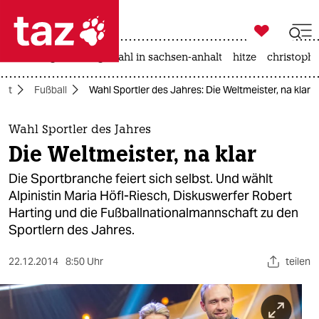

taz zahl ich
iran-krieg
landtagswahl in sachsen-anhalt
hitze
christophe

taz zahl ich
ort
Fußball
Wahl Sportler des Jahres: Die Weltmeister, na klar
taz zahl ich
themen
Wahl Sportler des Jahres
Die Weltmeister, na klar
politik
Die Sportbranche feiert sich selbst. Und wählt
öko
Alpinistin Maria Höfl-Riesch, Diskuswerfer Robert
Harting und die Fußballnationalmannschaft zu den
gesellschaft
Sportlern des Jahres.
kultur
22.12.2014
8:50 Uhr
teilen
sport